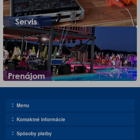
Menu
Kontaktné informácie
Úvodná stránka
Kontakt
Spôsoby platby
Adresa:
Obchodné podmienky