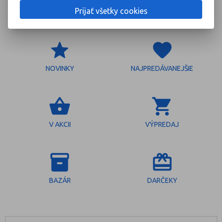
Prijať všetky cookies
grade
favorite
NOVINKY
NAJPREDÁVANEJŠIE
shopping_basket
shopping_cart
V AKCII
VÝPREDAJ
inventory_2
redeem
BAZÁR
DARČEKY