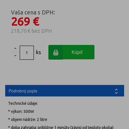
Vaša cena s DPH:
269 €
218,70 €
bez DPH

ks
Kúpiť

Podrobný popis
Technické údaje:
* výkon: 500W
* objem nádrže: 2 litre
* doba zahriatia: približne 1 minúty (závisí od teploty okolia)