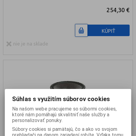
254,30 €
KÚPIŤ
nie je na sklade
Súhlas s využitím súborov cookies
Na našom webe pracujeme so súbormi cookies,
ktoré nám pomáhajú skvalitniť naše služby a
personalizovať ponuky.
Súbory cookies si pamätajú, čo a ako vo svojom
18 SOUND 15NTLW3500 8ohm
prehliadači na danom zariadení robíte. Vďaka tomu