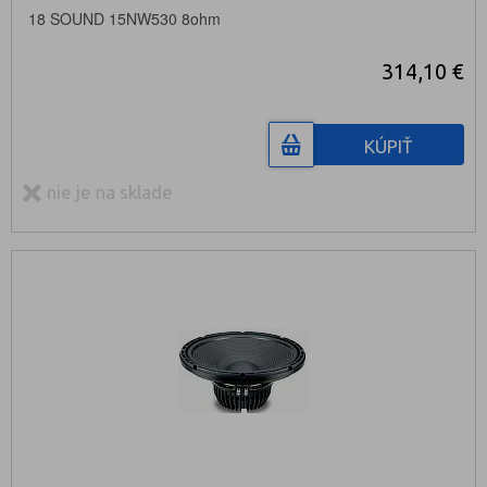
18 SOUND 15NW530 8ohm
314,10 €
KÚPIŤ
nie je na sklade