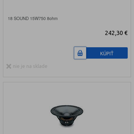
18 SOUND 15W750 8ohm
242,30 €
KÚPIŤ
nie je na sklade