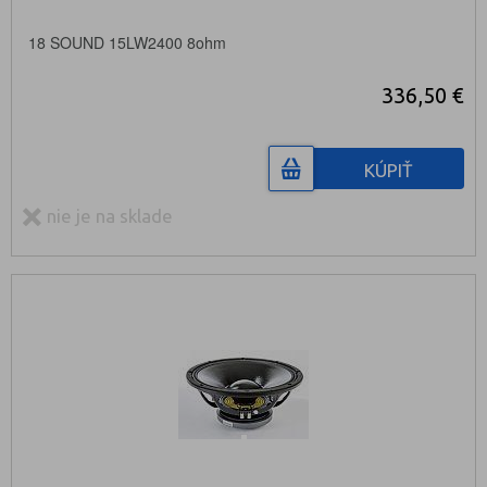
18 SOUND 15LW2400 8ohm
336,50 €
KÚPIŤ
nie je na sklade