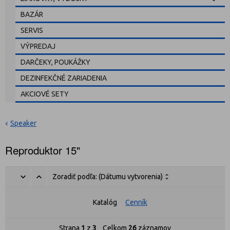
BAZÁR
SERVIS
VÝPREDAJ
DARČEKY, POUKÁŽKY
DEZINFEKČNÉ ZARIADENIA
AKCIOVÉ SETY
Speaker
Reproduktor 15"
Zoradiť podľa:
(Dátumu vytvorenia)
Katalóg
Cenník
Strana
1
z
3
Celkom
26
záznamov