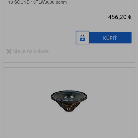
18 SOUND 15TLW3000 8ohm
456,20 €
KÚPIŤ
nie je na sklade