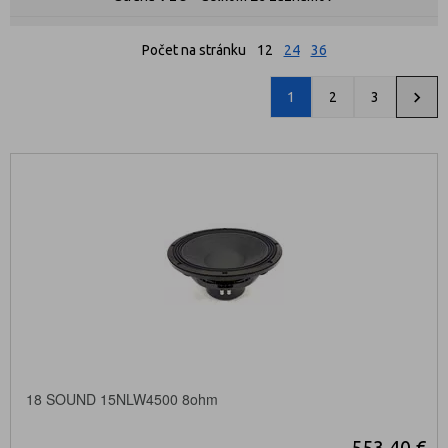
Počet na stránku
12
24
36
1
2
3
18 SOUND 15NLW4500 8ohm
553,40 €