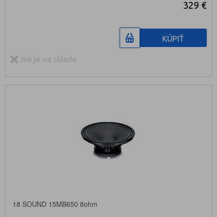
329 €
KÚPIŤ
nie je na sklade
18 SOUND 15MB650 8ohm