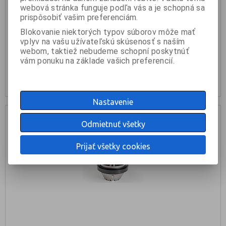
webová stránka funguje podľa vás a je schopná sa
prispôsobiť vašim preferenciám.
388,90 €
Blokovanie niektorých typov súborov môže mať
vplyv na vašu užívateľskú skúsenosť s naším
webom, taktiež nebudeme schopní poskytnúť
KÚPIŤ
vám ponuku na základe vašich preferencií.
nie je na sklade
Nastavenie
Odmietnuť všetky
Prijať všetky cookies