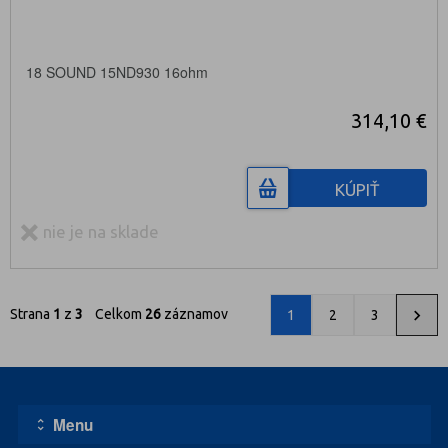
18 SOUND 15ND930 16ohm
314,10 €
KÚPIŤ
nie je na sklade
Strana
1
z
3
Celkom
26
záznamov
1
2
3
Menu