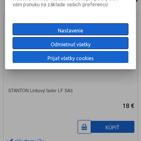
vám ponuku na základe vašich preferencií.
Nastavenie
Odmietnuť všetky
Prijať všetky cookies
STANTON Linkový fader LF SA3
18 €
KÚPIŤ