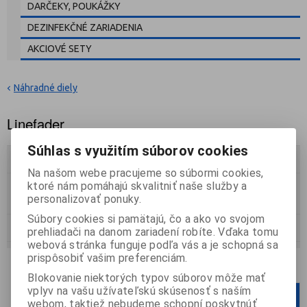
DARČEKY, POUKÁŽKY
DEZINFEKČNÉ ZARIADENIA
AKCIOVÉ SETY
Náhradné diely
Linefader
Súhlas s využitím súborov cookies
Zoradiť podľa:
(Dátumu vytvorenia)
Na našom webe pracujeme so súbormi cookies,
ktoré nám pomáhajú skvalitniť naše služby a
Katalóg
Cenník
personalizovať ponuky.
Súbory cookies si pamätajú, čo a ako vo svojom
Strana
1
z
1
Celkom
3
záznamov
prehliadači na danom zariadení robíte. Vďaka tomu
webová stránka funguje podľa vás a je schopná sa
prispôsobiť vašim preferenciám.
Počet na stránku
12
24
36
Blokovanie niektorých typov súborov môže mať
vplyv na vašu užívateľskú skúsenosť s naším
1
webom, taktiež nebudeme schopní poskytnúť