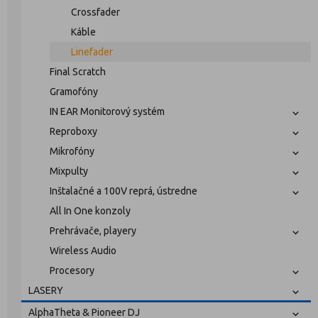
Crossfader
Káble
Linefader
Final Scratch
Gramofóny
IN EAR Monitorový systém
Reproboxy
Mikrofóny
Mixpulty
Inštalačné a 100V reprá, ústredne
All In One konzoly
Prehrávače, playery
Wireless Audio
Procesory
LASERY
AlphaTheta & Pioneer DJ