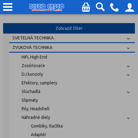
Zobraziť filter
SVETELNÁ TECHNIKA
ZVUKOVÁ TECHNIKA
HiFi, High End
Zosilňovače
DJ konzoly
Efektory, samplery
Slúchadlá
Slipmaty
Ihly, Headshell
Náhradné diely
Gombíky, tlačítka
Adaptér