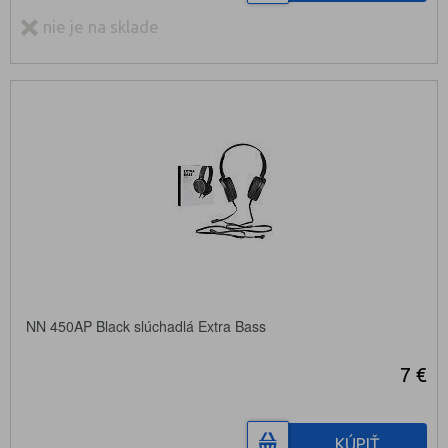
nie je na sklade
NN 450AP Black slúchadlá Extra Bass
7 €
KÚPIŤ