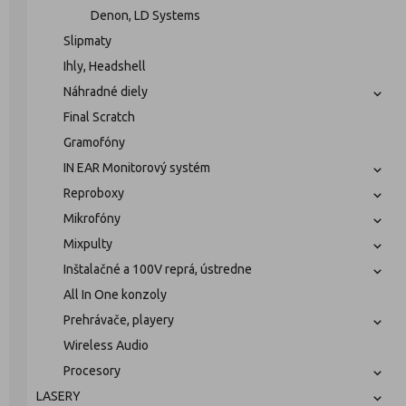
Denon, LD Systems
Slipmaty
Ihly, Headshell
Náhradné diely
Final Scratch
Gramofóny
IN EAR Monitorový systém
Reproboxy
Mikrofóny
Mixpulty
Inštalačné a 100V reprá, ústredne
All In One konzoly
Prehrávače, playery
Wireless Audio
Procesory
LASERY