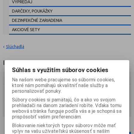
VÝPREDAJ
DARČEKY, POUKÁŽKY
DEZINFEKČNÉ ZARIADENIA
AKCIOVÉ SETY
Slúchadlá
Invotone, L4M
Súhlas s využitím súborov cookies
Zoradiť podľa:
(Dátumu vytvorenia)
Na našom webe pracujeme so súbormi cookies,
ktoré nám pomáhajú skvalitniť naše služby a
personalizovať ponuky.
Katalóg
Cenník
Súbory cookies si pamätajú, čo a ako vo svojom
prehliadači na danom zariadení robíte. Vďaka tomu
Strana
1
z
1
Celkom
3
záznamov
webová stránka funguje podľa vás a je schopná sa
prispôsobiť vašim preferenciám.
Počet na stránku
12
24
36
Blokovanie niektorých typov súborov môže mať
vplyv na vašu užívateľskú skúsenosť s naším