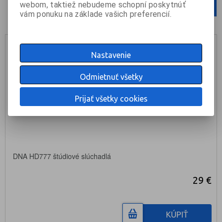
webom, taktiež nebudeme schopní poskytnúť
1
vám ponuku na základe vašich preferencií.
Nastavenie
Odmietnuť všetky
Prijať všetky cookies
DNA HD777 štúdiové slúchadlá
29 €
KÚPIŤ