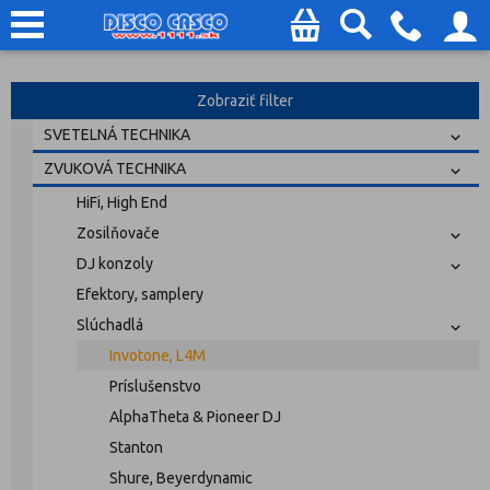
Zobraziť filter
SVETELNÁ TECHNIKA
ZVUKOVÁ TECHNIKA
HiFi, High End
Zosilňovače
DJ konzoly
Efektory, samplery
Slúchadlá
Invotone, L4M
Príslušenstvo
AlphaTheta & Pioneer DJ
Stanton
Shure, Beyerdynamic