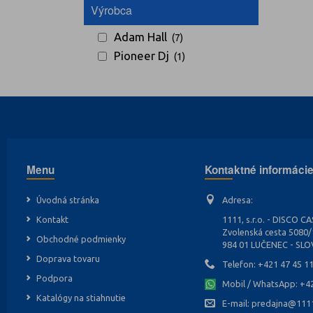
Výrobca
Adam Hall
(7)
Pioneer Dj
(1)
Menu
Kontaktné informáci
Úvodná stránka
Adresa:
Kontakt
1111, s.r.o. - DISCO C
Zvolenská cesta 5080
Obchodné podmienky
984 01 LUČENEC - SL
Doprava tovaru
Telefon:
+421 47 45 1
Podpora
Mobil / WhatsApp:
+4
Katalógy na stiahnutie
E-mail:
predajna@1111