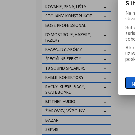
Súh
KOVANIE, PENA, LIŠTY
Na n
STOJANY, KONŠTRUKCIE
skva
sk
BOSE PROFESSIONAL
Súbo
zari
DYMOSTROJE, HAZERY,
scho
FAZERY
Strana
1
Blok
KVAPALINY, ARÓMY
užív
ŠPECIÁLNE EFEKTY
posk
18 SOUND SPEAKERS
KÁBLE, KONEKTORY
N
RACKY, KUFRE, BAGY,
SKATEBOARD
BITTNER AUDIO
ŽIAROVKY, VÝBOJKY
BAZÁR
SERVIS