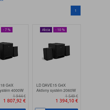
1
- 7 %
Akcia
- 10 %
18 G4X
LD DAVE15 G4X
systém 4000W
Aktívny systém 2060W
1 944 €
1 549 €
1 807,92 €
1 394,10 €