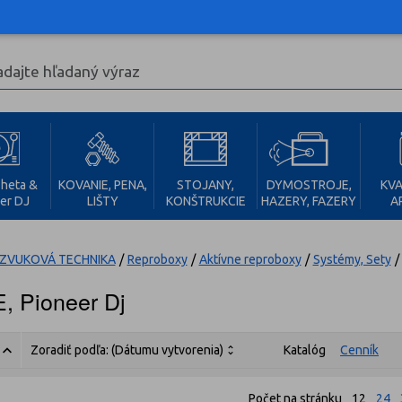
heta &
KOVANIE, PENA,
STOJANY,
DYMOSTROJE,
KVA
er DJ
LIŠTY
KONŠTRUKCIE
HAZERY, FAZERY
A
ZVUKOVÁ TECHNIKA
/
Reproboxy
/
Aktívne reproboxy
/
Systémy, Sety
/
, Pioneer Dj
Zoradiť podľa:
(Dátumu vytvorenia)
Katalóg
Cenník
Počet na stránku
12
24