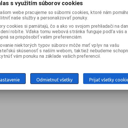
las s využitím súborov cookies
KÚPIŤ
KÚPIŤ
ašom webe pracujeme so súbormi cookies, ktoré nám pomáha
litniť naše služby a personalizovať ponuky.
nie je
ladom: 1ks
skladom: 1ks
ry cookies si pamätajú, čo a ako vo svojom prehliadači na d
adení robíte. Vďaka tomu webová stránka funguje podľa vás a 
pná sa prispôsobiť vašim preferenciám.
z
1
Celkom
8
záznamov
ovanie niektorých typov súborov môže mať vplyv na vašu
ateľskú skúsenosť s naším webom, taktiež nebudeme schopn
ytnúť vám ponuku na základe vašich preferencií.
astavenie
Odmietnuť všetky
Prijať všetky cooki