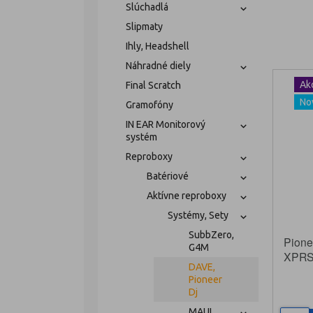
Slúchadlá
Slipmaty
Ihly, Headshell
Náhradné diely
Ak
Final Scratch
No
Gramofóny
IN EAR Monitorový
systém
Reproboxy
Batériové
Aktívne reproboxy
Systémy, Sety
SubbZero,
Pione
G4M
XPRS
DAVE,
XPRS1
Pioneer
Dj
MAUI