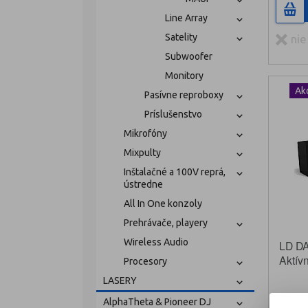
Line Array
Satelity
nie
Subwoofer
Monitory
Ak
Pasívne reproboxy
Príslušenstvo
Mikrofóny
Mixpulty
Inštalačné a 100V reprá,
ústredne
All In One konzoly
Prehrávače, playery
Wireless Audio
LD D
Aktív
Procesory
LASERY
AlphaTheta & Pioneer DJ