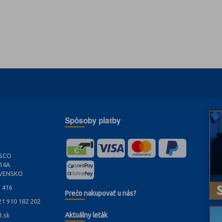
e
Spôsoby platby
ASCO
/14A
OVENSKO
1 416
Prečo nakupovať u nás?
21 910 182 202
Aktuálny leták
.sk