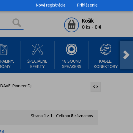
Nová registrácia
Prihlásenie
Košík
0 ks
-
0 €
RAC
PALINY,
ŠPECIÁLNE
18 SOUND
KÁBLE,
RÓMY
EFEKTY
SPEAKERS
KONEKTORY
SK
DAVE, Pioneer Dj
Strana
1
z
1
Celkom
8
záznamov
36