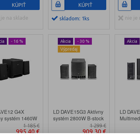
KÚPIŤ
KÚPIŤ
 je na sklade
nie je
skladom: 1ks
cia
- 16 %
Akcia
- 30 %
Akcia
Výpredaj
AVE12 G4X
LD DAVE15G3 Aktívny
LD DAVE
ny systém 1460W
systém 2800W B-stock
Multimed
s mixom
1 185 €
1 299 €
995,40 €
909,30 €