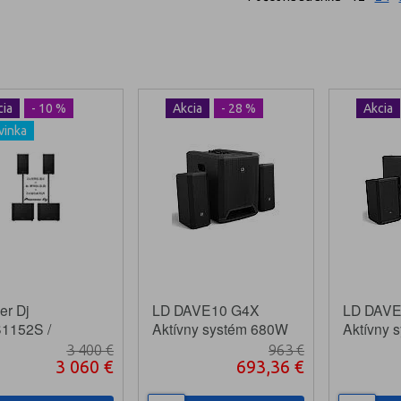
cia
- 10 %
Akcia
- 28 %
Akcia
vinka
er Dj
LD DAVE10 G4X
LD DAVE
1152S /
Aktívny systém 680W
Aktívny 
02 Aktívny set
3 400 €
963 €
3 060 €
693,36 €