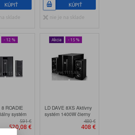
KÚPIŤ
KÚPIŤ
 na sklade
nie je na sklade
- 12 %
Akcia
- 15 %
 8 ROADIE
LD DAVE 8XS Aktívny
iálny systém
systém 1400W čierny
591 €
480 €
520,08 €
408 €