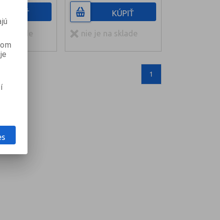
KÚPIŤ
KÚPIŤ
jú
 na sklade
nie je na sklade
anom
je
1
í
es