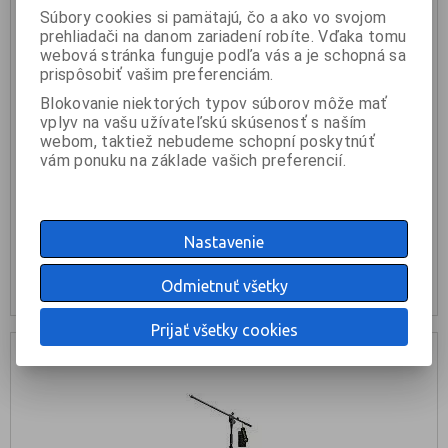
Súbory cookies si pamätajú, čo a ako vo svojom
prehliadači na danom zariadení robíte. Vďaka tomu
webová stránka funguje podľa vás a je schopná sa
prispôsobiť vašim preferenciám.
Blokovanie niektorých typov súborov môže mať
GRAVITY MS 4222 B Stojan na mikrofón nízky
vplyv na vašu užívateľskú skúsenosť s naším
webom, taktiež nebudeme schopní poskytnúť
vám ponuku na základe vašich preferencií.
44 €
KÚPIŤ
Nastavenie
nie je na sklade
Odmietnuť všetky
Prijať všetky cookies