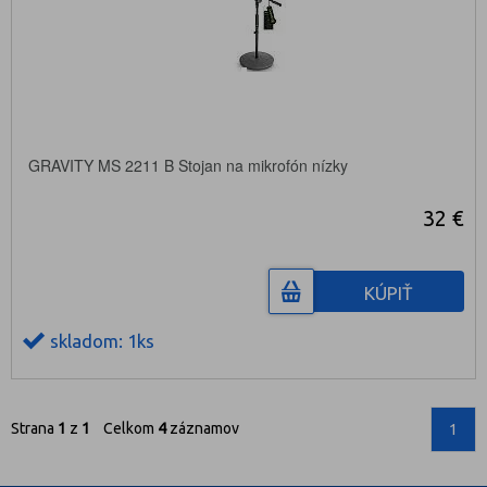
GRAVITY MS 2211 B Stojan na mikrofón nízky
32 €
KÚPIŤ
skladom: 1ks
Strana
1
z
1
Celkom
4
záznamov
1