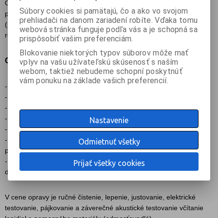
Opravu na počkanie preto využívajte len výnimočne a po
Súbory cookies si pamätajú, čo a ako vo svojom
predbežnej objednávke / konzultácii aspoň deň vopred
prehliadači na danom zariadení robíte. Vďaka tomu
(predovšetkým si rezervujte náhradné diely a objednajte /
webová stránka funguje podľa vás a je schopná sa
rezervujte prítomnosť správneho technika)!
prispôsobiť vašim preferenciám.
Blokovanie niektorých typov súborov môže mať
Cenník opravy reproduktorov:
vplyv na vašu užívateľskú skúsenosť s naším
webom, taktiež nebudeme schopní poskytnúť
vám ponuku na základe vašich preferencií.
- oprava / rekitovanie driver 1 až 2" ... 20 € / 1 kus
- oprava / rekitovanie 5" až 6,5" ......... 30 € / 1 kus
- oprava / rekitovanie 8" až 10" .......... 40 € / 1 kus
- oprava / rekitovanie 12" až 15" ........ 50 € / 1 kus
Nastavenie
- oprava / rekitovanie 18" až 21" ........ 60 € / 1 kus
- lakovanie membrány originálnym reprolakom ... 5 - 25€ podľa
Odmietnuť všetky
priemeru (plochy repra)
- expresná oprava / rekitovanie do 3 - 4 pracovných dní (mimo
Prijať všetky cookies
driverov 1 - 2") : príplatok +100% ceny práce
V cene opravy je ručné čistenie, lepenie, justovanie, elektrické
testovanie, pájkovanie a záverečné akustické testovanie včítanie