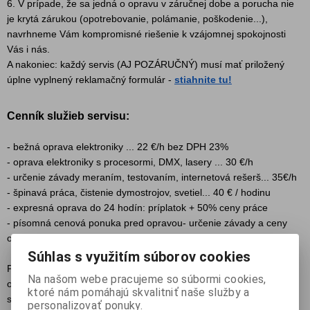
6. V prípade, že sa jedná o opravu v záručnej dobe a porucha nie
je krytá zárukou (opotrebovanie, polámanie, poškodenie...),
navrhneme Vám kompromisné riešenie k vzájomnej spokojnosti
Vás i nás.
A nakoniec: každý servis (AJ POZÁRUČNÝ) musí mať priložený
úplne vyplnený reklamačný formulár -
stiahnite tu!
Cenník služieb servisu:
- bežná oprava elektroniky ... 22 €/h bez DPH 23%
- oprava elektroniky s procesormi, DMX, lasery ... 30 €/h
- určenie závady meraním, testovaním, internetová rešerš... 35€/h
- špinavá práca, čistenie dymostrojov, svetiel... 40 € / hodinu
- expresná oprava do 24 hodín: príplatok + 50% ceny práce
- písomná cenová ponuka pred opravou- určenie závady a ceny
opravy / ND pred opravou... 20 - 40€
Súhlas s využitím súborov cookies
Pozor pri bleskových opravách: keď nám nedáte čas na dôkladné
Na našom webe pracujeme so súbormi cookies,
otestovanie opraveného zariadenia aspoň 24 hodín u nás v
ktoré nám pomáhajú skvalitniť naše služby a
servise, nemôžeme poskytnúť záruku za opravu.
personalizovať ponuky.