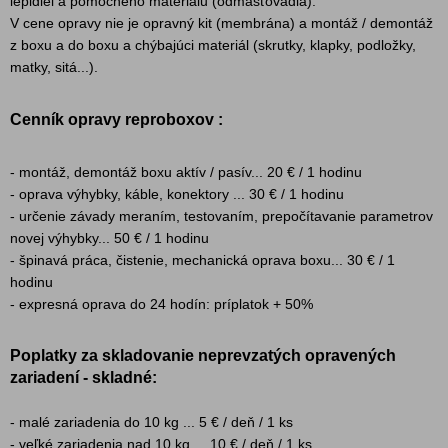
lepidiel a pomocného materiálu (odmasťovadlá).
V cene opravy nie je opravný kit (membrána) a montáž / demontáž
z boxu a do boxu a chýbajúci materiál (skrutky, klapky, podložky,
matky, sitá...).
Cenník opravy reproboxov :
- montáž, demontáž boxu aktív / pasív... 20 € / 1 hodinu
- oprava výhybky, káble, konektory ... 30 € / 1 hodinu
- určenie závady meraním, testovaním, prepočítavanie parametrov
novej výhybky... 50 € / 1 hodinu
- špinavá práca, čistenie, mechanická oprava boxu... 30 € / 1
hodinu
- expresná oprava do 24 hodín: príplatok + 50%
Poplatky za skladovanie neprevzatých opravených
zariadení - skladné:
- malé zariadenia do 10 kg ... 5 € / deň / 1 ks
- veľké zariadenia nad 10 kg ... 10 € / deň / 1 ks