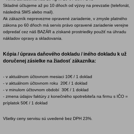
Skladné účtujeme až po 10 dňoch od výzvy na prevzatie (telefonát,
následná SMS alebo mail).
Ak zákazník neprevezme opravené zariadenie, v zmysle platného
zákona po 60 dňoch má servis právo opravené zariadenie verejne
odpredať cez náš BAZÁR a získané prostriedky použiť na úhradu
nákladov opravy a skladovania.
Kópia / úprava daňového dokladu / iného dokladu k už
doručenej zásielke na žiadosť zákazníka:
- v aktuálnom účtovnom mesiaci 10€ / 1 doklad
- v aktuálnom účtovnom roku 20€ / 1 doklad
- v minulom účtovnom období 30€ / 1 doklad
- zmena údajov faktúry z konečného spotrebiteľa na firmu s IČO =
príplatok 50€ / 1 doklad
Všetky ceny servisu sú uvedené bez DPH 23%.