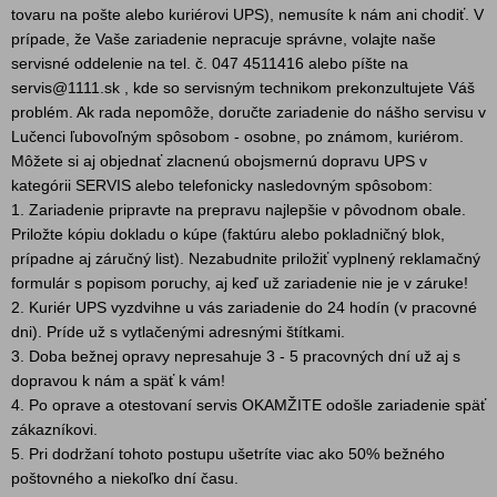
tovaru na pošte alebo kuriérovi UPS), nemusíte k nám ani chodiť. V
prípade, že Vaše zariadenie nepracuje správne, volajte naše
servisné oddelenie na tel. č. 047 4511416 alebo píšte na
servis@1111.sk , kde so servisným technikom prekonzultujete Váš
problém. Ak rada nepomôže, doručte zariadenie do nášho servisu v
Lučenci ľubovoľným spôsobom - osobne, po známom, kuriérom.
Môžete si aj objednať zlacnenú obojsmernú dopravu UPS v
kategórii SERVIS alebo telefonicky nasledovným spôsobom:
1. Zariadenie pripravte na prepravu najlepšie v pôvodnom obale.
Priložte kópiu dokladu o kúpe (faktúru alebo pokladničný blok,
prípadne aj záručný list). Nezabudnite priložiť vyplnený reklamačný
formulár s popisom poruchy, aj keď už zariadenie nie je v záruke!
2. Kuriér UPS vyzdvihne u vás zariadenie do 24 hodín (v pracovné
dni). Príde už s vytlačenými adresnými štítkami.
3. Doba bežnej opravy nepresahuje 3 - 5 pracovných dní už aj s
dopravou k nám a späť k vám!
4. Po oprave a otestovaní servis OKAMŽITE odošle zariadenie späť
zákazníkovi.
5. Pri dodržaní tohoto postupu ušetríte viac ako 50% bežného
poštovného a niekoľko dní času.