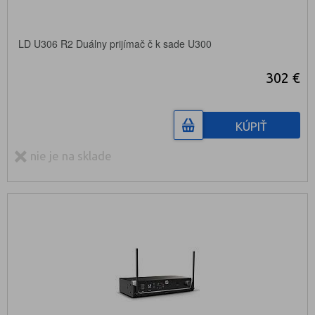
LD U306 R2 Duálny prijímač č k sade U300
302 €
KÚPIŤ
nie je na sklade