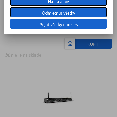
Nastavenie
LD U305.1 BP Vysielač Bodypack
Odmietnuť všetky
Prijať všetky cookies
122 €
KÚPIŤ
nie je na sklade