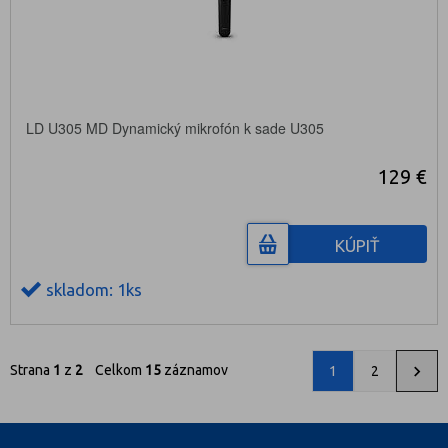
LD U305 MD Dynamický mikrofón k sade U305
129 €
KÚPIŤ
skladom: 1ks
Strana
1
z
2
Celkom
15
záznamov
1
2