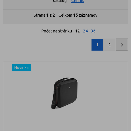
Katalóg
Cenník
Strana
1
z
2
Celkom
15
záznamov
Počet na stránku
12
24
36
1
2
Novinka