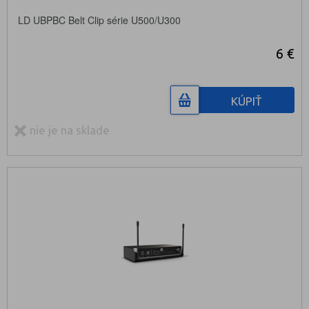
LD UBPBC Belt Clip série U500/U300
6 €
KÚPIŤ
nie je na sklade