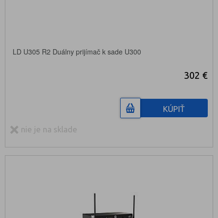
LD U305 R2 Duálny prijímač k sade U300
302 €
KÚPIŤ
nie je na sklade