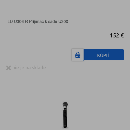
LD U306 R Prijímač k sade U300
152 €
KÚPIŤ
nie je na sklade