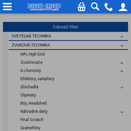
Zobraziť filter
SVETELNÁ TECHNIKA
ZVUKOVÁ TECHNIKA
HiFi, High End
Zosilňovače
DJ konzoly
Efektory, samplery
Slúchadlá
Slipmaty
Ihly, Headshell
Náhradné diely
Final Scratch
Gramofóny