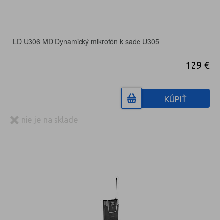
LD U306 MD Dynamický mikrofón k sade U305
129 €
KÚPIŤ
nie je na sklade