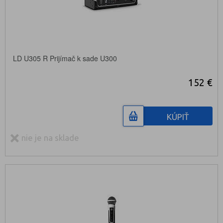
LD U305 R Prijímač k sade U300
152 €
KÚPIŤ
nie je na sklade