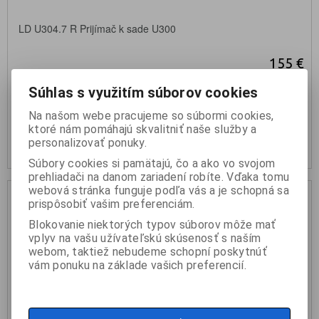
LD U304.7 R Prijímač k sade U300
155 €
Súhlas s využitím súborov cookies
KÚPIŤ
Na našom webe pracujeme so súbormi cookies,
ktoré nám pomáhajú skvalitniť naše služby a
nie je na sklade
personalizovať ponuky.
Súbory cookies si pamätajú, čo a ako vo svojom
prehliadači na danom zariadení robíte. Vďaka tomu
webová stránka funguje podľa vás a je schopná sa
prispôsobiť vašim preferenciám.
Blokovanie niektorých typov súborov môže mať
vplyv na vašu užívateľskú skúsenosť s naším
webom, taktiež nebudeme schopní poskytnúť
vám ponuku na základe vašich preferencií.