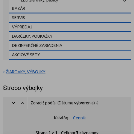
LED žiarovky, pásiky
BAZÁR
SERVIS
VÝPREDAJ
DARČEKY, POUKÁŽKY
DEZINFEKČNÉ ZARIADENIA
AKCIOVÉ SETY
ŽIAROVKY, VÝBOJKY
Strobo výbojky
Zoradiť podľa:
(Dátumu vytvorenia)
Katalóg
Cenník
Strana
1
z
1
Celkom
3
záznamov