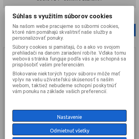
Súhlas s využitím súborov cookies
Počet na stránku
12
24
36
Na našom webe pracujeme so súbormi cookies,
1
ktoré nám pomáhajú skvalitniť naše služby a
personalizovať ponuky.
Súbory cookies si pamätajú, čo a ako vo svojom
prehliadači na danom zariadení robíte. Vďaka tomu
webová stránka funguje podľa vás a je schopná sa
prispôsobiť vašim preferenciám.
Blokovanie niektorých typov súborov môže mať
vplyv na vašu užívateľskú skúsenosť s naším
webom, taktiež nebudeme schopní poskytnúť
vám ponuku na základe vašich preferencií.
Nastavenie
GENI XOP-3 výbojka s päticou
Odmietnuť všetky
10 €