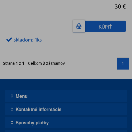
30 €
KÚPIŤ
skladom: 1ks
Strana
1
z
1
Celkom
3
záznamov
1
Menu
Kontaktné informácie
Úvodná stránka
Kontakt
Spôsoby platby
Adresa:
Obchodné podmienky
1111, s.r.o. - DISCO CASCO