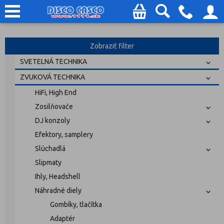
Zobraziť filter
SVETELNÁ TECHNIKA
ZVUKOVÁ TECHNIKA
HiFi, High End
Zosilňovače
DJ konzoly
Efektory, samplery
Slúchadlá
Slipmaty
Ihly, Headshell
Náhradné diely
Gombíky, tlačítka
Adaptér