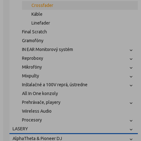
Crossfader
Káble
Linefader
Final Scratch
Gramofóny
IN EAR Monitorový systém
Reproboxy
Mikrofóny
Mixpulty
Inštalačné a 100V reprá, ústredne
All In One konzoly
Prehrávače, playery
Wireless Audio
Procesory
LASERY
AlphaTheta & Pioneer DJ