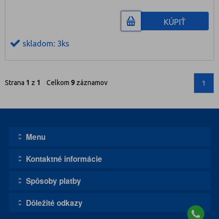
KÚPIŤ
skladom: 3ks
Strana
1
z
1
Celkom
9
záznamov
1
Menu
Kontaktné informácie
Úvodná stránka
Kontakt
Spôsoby platby
Adresa:
Obchodné podmienky
1111, s.r.o. - DISCO CASCO
Doprava tovaru
Dôležité odkazy
Zvolenská cesta 5080/14A
984 01 LUČENEC - SLOVENSKO
Podpora
Prečo nakupovať u nás?