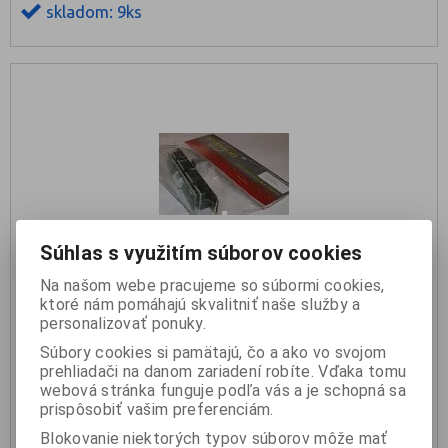
skladom: 9ks
Súhlas s využitím súborov cookies
Na našom webe pracujeme so súbormi cookies,
ktoré nám pomáhajú skvalitniť naše služby a
STANTON Crossfader CFSK6
personalizovať ponuky.
Súbory cookies si pamätajú, čo a ako vo svojom
20 €
prehliadači na danom zariadení robíte. Vďaka tomu
webová stránka funguje podľa vás a je schopná sa
prispôsobiť vašim preferenciám.
KÚPIŤ
Blokovanie niektorých typov súborov môže mať