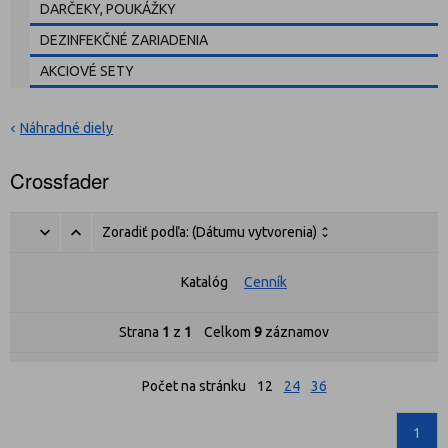
DARČEKY, POUKÁŽKY
DEZINFEKČNÉ ZARIADENIA
AKCIOVÉ SETY
Náhradné diely
Crossfader
Zoradiť podľa:
(Dátumu vytvorenia)
Katalóg
Cenník
Strana
1
z
1
Celkom
9
záznamov
Počet na stránku
12
24
36
1