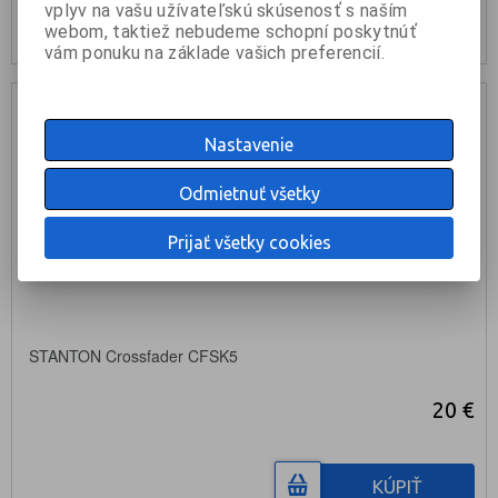
vplyv na vašu užívateľskú skúsenosť s naším
skladom: 1ks
webom, taktiež nebudeme schopní poskytnúť
vám ponuku na základe vašich preferencií.
Nastavenie
Odmietnuť všetky
Prijať všetky cookies
STANTON Crossfader CFSK5
20 €
KÚPIŤ