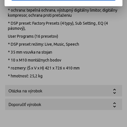
* výstupné konektory: MIX (XLR)
* ochrana: tepelná ochrana, výstupný digitálny limitor, digitálny
kompresor, ochrana proti preťaženiu
* DSP preset: Factory Presets (4 typy), Sub Setting , EQ (4
pásmový),
User Programs (16 presetov)
* DSP preset režimy: Live, Music, Speech
* 35 mm vsuvka na stojan
* 10 x M10 montážnych bodov
* rozmery: (Š x V x H) 421 x 726 x 410 mm
* hmotnosť: 25,2 kg
Otázka na výrobok
Doporučiť výrobok