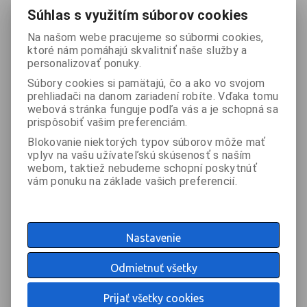
Súhlas s využitím súborov cookies
Na našom webe pracujeme so súbormi cookies,
ktoré nám pomáhajú skvalitniť naše služby a
Podrobný popis
personalizovať ponuky.
Súbory cookies si pamätajú, čo a ako vo svojom
Technické parametre:
prehliadači na danom zariadení robíte. Vďaka tomu
webová stránka funguje podľa vás a je schopná sa
* typ: 15" širokopásmový reproduktor aktívny
prispôsobiť vašim preferenciám.
* basový reproduktor: 15" ferit
Blokovanie niektorých typov súborov môže mať
* výškový reproduktorr: 1.75 "kompresný neodymový driver
vplyv na vašu užívateľskú skúsenosť s naším
* frekvenčná odozva: 48Hz ~ 20kHz
webom, taktiež nebudeme schopní poskytnúť
vám ponuku na základe vašich preferencií.
* max SPL: 131 dB
* frekvencia crossoveru: 2.0kHz
* typ zosilňovača: Trieda D
Nastavenie
* maximálny výkon: 2000 W v špičke
* spotreba: 800W
Odmietnuť všetky
* vstupné konektory: 1x XLR / TRS Combo, 1x HI-Z / LINE Combo
, 1x Jack 3,5mm
Prijať všetky cookies