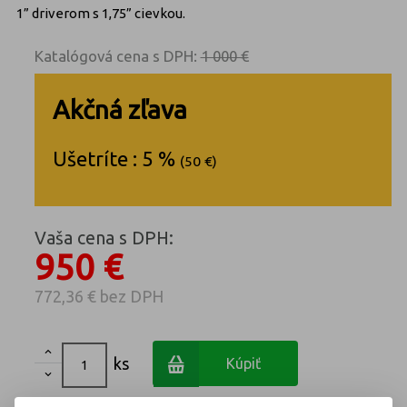
1” driverom s 1,75” cievkou.
Katalógová cena s DPH:
1 000 €
Akčná zľava
Ušetríte : 5 %
(50 €)
Vaša cena s DPH:
950 €
772,36 €
bez DPH

ks
Kúpiť
