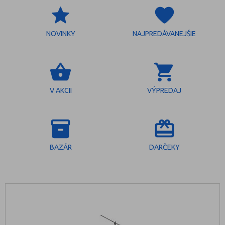
grade
favorite
NOVINKY
NAJPREDÁVANEJŠIE
shopping_basket
shopping_cart
V AKCII
VÝPREDAJ
inventory_2
redeem
BAZÁR
DARČEKY