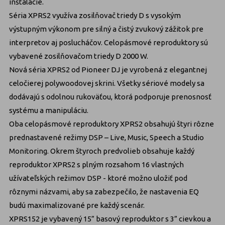
inštalácie.
Séria XPRS2 využíva zosilňovač triedy D s vysokým
výstupným výkonom pre silný a čistý zvukový zážitok pre
interpretov aj poslucháčov. Celopásmové reproduktory sú
vybavené zosilňovačom triedy D 2000 W.
Nová séria XPRS2 od Pioneer DJ je vyrobená z elegantnej
celočierej polywoodovej skrini. Všetky sériové modely sa
dodávajú s odolnou rukoväťou, ktorá podporuje prenosnosť
systému a manipuláciu.
Oba celopásmové reproduktory XPRS2 obsahujú štyri rôzne
prednastavené režimy DSP – Live, Music, Speech a Studio
Monitoring. Okrem štyroch predvolieb obsahuje každý
reproduktor XPRS2 s plným rozsahom 16 vlastných
užívateľských režimov DSP - ktoré možno uložiť pod
rôznymi názvami, aby sa zabezpečilo, že nastavenia EQ
budú maximalizované pre každý scenár.
XPRS152 je vybavený 15” basový reproduktor s 3” cievkou a