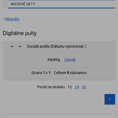
AKCIOVÉ SETY
Mixpulty
Digitálne pulty
Zoradiť podľa:
(Dátumu vytvorenia)
Katalóg
Cenník
Strana
1
z
1
Celkom
9
záznamov
Počet na stránku
12
24
36
1