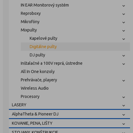
IN EAR Monitorový systém
Reproboxy
Mikrofóny
Mixpulty
Kapelové pulty
Digitálne pulty
DJ pulty
Inštalačné a 100V reprá, ústredne
All In One konzoly
Prehrávače, playery
Wireless Audio
Procesory
LASERY
AlphaTheta & Pioneer DJ
KOVANIE, PENA, LIŠTY
STOJANY, KONŠTRUKCIE