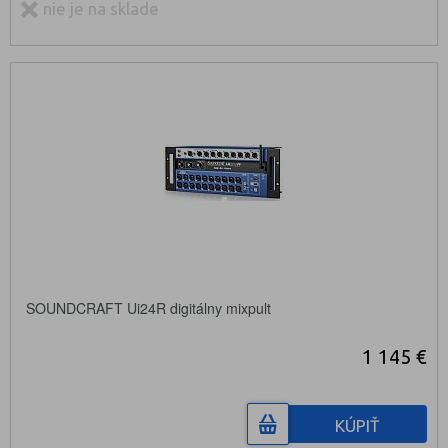
nie je na sklade
SOUNDCRAFT Ui24R digitálny mixpult
1 145 €
KÚPIŤ