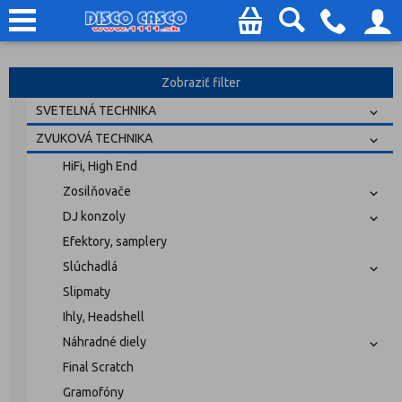
Zobraziť filter
SVETELNÁ TECHNIKA
ZVUKOVÁ TECHNIKA
HiFi, High End
Zosilňovače
DJ konzoly
Efektory, samplery
Slúchadlá
Slipmaty
Ihly, Headshell
Náhradné diely
Final Scratch
Gramofóny