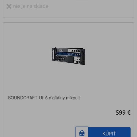
nie je na sklade
SOUNDCRAFT Ui16 digitálny mixpult
599 €
KÚPIŤ