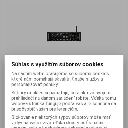
Súhlas s využitím súborov cookies
Behringer X AIR XR12 Digitálny mixpult
Na našom webe pracujeme so súbormi cookies,
ktoré nám pomáhajú skvalitniť naše služby a
personalizovať ponuky.
399 €
Súbory cookies si pamätajú, čo a ako vo svojom
prehliadači na danom zariadení robíte. Vďaka tomu
webová stránka funguje podľa vás a je schopná sa
KÚPIŤ
prispôsobiť vašim preferenciám.
Blokovanie niektorých typov súborov môže mať
nie je na sklade
vplyv na vašu užívateľskú skúsenosť s naším