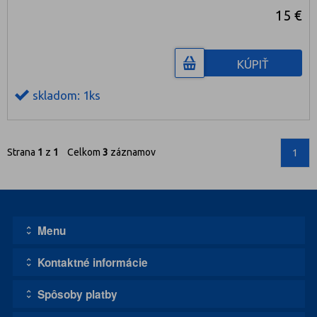
15 €
KÚPIŤ
skladom: 1ks
Strana
1
z
1
Celkom
3
záznamov
1
Menu
Kontaktné informácie
Úvodná stránka
Kontakt
Spôsoby platby
Adresa:
Obchodné podmienky
1111, s.r.o. - DISCO CASCO