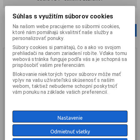
Súhlas s využitím súborov cookies
Počet na stránku
12
24
36
Na našom webe pracujeme so súbormi cookies,
1
ktoré nám pomáhajú skvalitniť naše služby a
personalizovať ponuky.
Súbory cookies si pamätajú, čo a ako vo svojom
prehliadači na danom zariadení robíte. Vďaka tomu
webová stránka funguje podľa vás a je schopná sa
prispôsobiť vašim preferenciám.
Blokovanie niektorých typov súborov môže mať
vplyv na vašu užívateľskú skúsenosť s naším
webom, taktiež nebudeme schopní poskytnúť
vám ponuku na základe vašich preferencií.
Nastavenie
PHILIPS R7s 230V 1000W žiarovka 185,7mm
Odmietnuť všetky
14 €