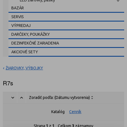
LED žiarovky, pásiky
BAZÁR
SERVIS
VÝPREDAJ
DARČEKY, POUKÁŽKY
DEZINFEKČNÉ ZARIADENIA
AKCIOVÉ SETY
ŽIAROVKY, VÝBOJKY
R7s
Zoradiť podľa:
(Dátumu vytvorenia)
Katalóg
Cenník
Strana
1
z
1
Celkom
3
záznamov