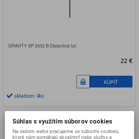
GRAVITY SP 3332 B Distančná tyč
22 €
KÚPIŤ
skladom: 4ks
Súhlas s využitím súborov cookies
Na našom webe pracujeme so súbormi cookies,
ktoré nám pomáhajú skvalitniť naše služby a