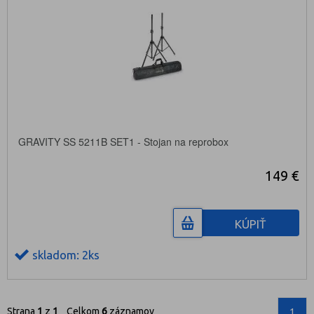
GRAVITY SS 5211B SET1 - Stojan na reprobox
149 €
KÚPIŤ
skladom: 2ks
Strana
1
z
1
Celkom
6
záznamov
1