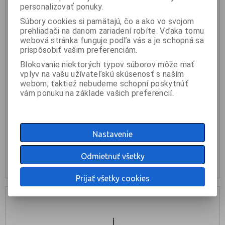
personalizovať ponuky.
Súbory cookies si pamätajú, čo a ako vo svojom
prehliadači na danom zariadení robíte. Vďaka tomu
webová stránka funguje podľa vás a je schopná sa
prispôsobiť vašim preferenciám.
Blokovanie niektorých typov súborov môže mať
vplyv na vašu užívateľskú skúsenosť s naším
GRAVITY TSP 5212 LB Stojan na reprobox
webom, taktiež nebudeme schopní poskytnúť
vám ponuku na základe vašich preferencií.
75 €
Nastavenie
KÚPIŤ
Odmietnuť všetky
nie je na sklade
Prijať všetky cookies