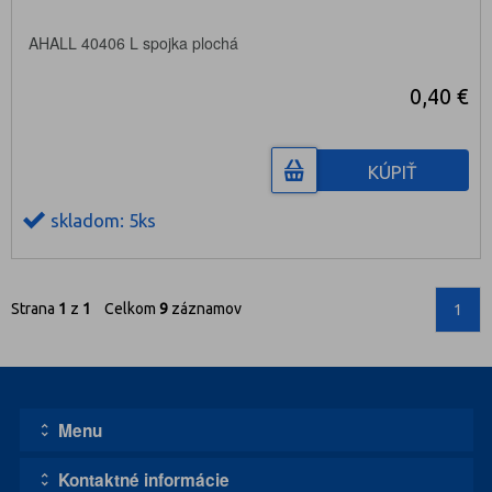
AHALL 40406 L spojka plochá
0,40 €
KÚPIŤ
skladom: 5ks
Strana
1
z
1
Celkom
9
záznamov
1
Menu
Kontaktné informácie
Úvodná stránka