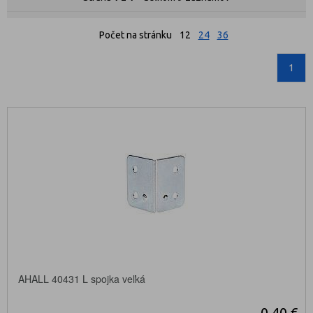
Počet na stránku
12
24
36
1
AHALL 40431 L spojka veľká
0,40 €