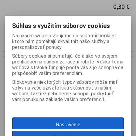
0,30 €
Súhlas s využitím súborov cookies
KÚPIŤ
Na našom webe pracujeme so súbormi cookies,
skladom: 158ks
ktoré nám pomáhajú skvalitniť naše služby a
personalizovať ponuky.
Súbory cookies si pamätajú, čo a ako vo svojom
prehliadači na danom zariadení robíte. Vďaka tomu
webová stránka funguje podľa vás a je schopná sa
prispôsobiť vašim preferenciám.
Blokovanie niektorých typov súborov môže mať
vplyv na vašu užívateľskú skúsenosť s naším
webom, taktiež nebudeme schopní poskytnúť
vám ponuku na základe vašich preferencií.
Nastavenie
AHALL 4046 L spojka