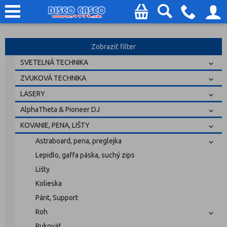
Zobraziť filter
SVETELNÁ TECHNIKA
ZVUKOVÁ TECHNIKA
LASERY
AlphaTheta & Pioneer DJ
KOVANIE, PENA, LIŠTY
Astraboard, pena, preglejka
Lepidlo, gaffa páska, suchý zips
Lišty
Kolieska
Pánt, Support
Roh
Rukoväť