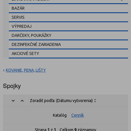
BAZÁR
SERVIS
VÝPREDAJ
DARČEKY, POUKÁŽKY
DEZINFEKČNÉ ZARIADENIA
AKCIOVÉ SETY
KOVANIE, PENA, LIŠTY
Spojky
Zoradiť podľa:
(Dátumu vytvorenia)
Katalóg
Cenník
Strana
1
z
1
Celkom
9
záznamov