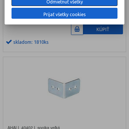
Odmietnuť všetky
0,40 €
Prijať všetky cookies
KÚPIŤ
skladom: 1810ks
AHALL 40402 L spojka veľká