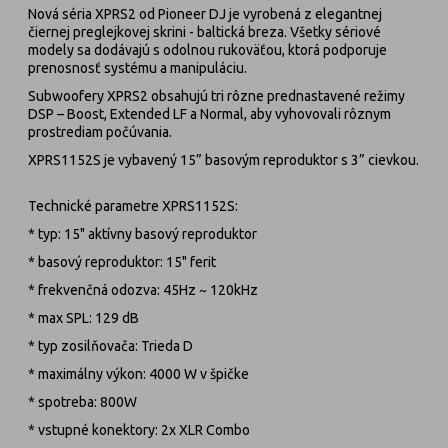
Nová séria XPRS2 od Pioneer DJ je vyrobená z elegantnej
čiernej preglejkovej skrini - baltická breza. Všetky sériové
modely sa dodávajú s odolnou rukoväťou, ktorá podporuje
prenosnosť systému a manipuláciu.
Subwoofery XPRS2 obsahujú tri rôzne prednastavené režimy
DSP – Boost, Extended LF a Normal, aby vyhovovali rôznym
prostrediam počúvania.
XPRS1152S je vybavený 15” basovým reproduktor s 3” cievkou.
Technické parametre XPRS1152S:
* typ: 15" aktívny basový reproduktor
* basový reproduktor: 15" ferit
* frekvenčná odozva: 45Hz ~ 120kHz
* max SPL: 129 dB
* typ zosilňovača: Trieda D
* maximálny výkon: 4000 W v špičke
* spotreba: 800W
* vstupné konektory: 2x XLR Combo