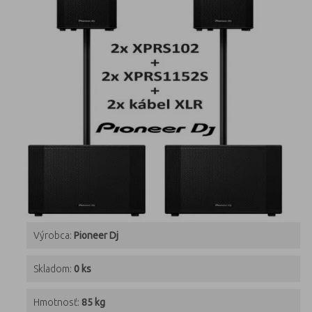
Výrobca:
Pioneer Dj
Skladom:
0 ks
Hmotnosť:
85 kg