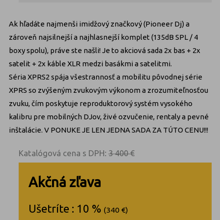
Ak hľadáte najmenši imidžový značkový (Pioneer Dj) a
zároveň najsilnejší a najhlasnejší komplet (135dB SPL / 4
boxy spolu), práve ste našli! Je to akciová sada 2x bas + 2x
satelit + 2x káble XLR medzi basákmi a satelitmi.
Séria XPRS2 spája všestrannosť a mobilitu pôvodnej série
XPRS so zvýšeným zvukovým výkonom a zrozumiteľnosťou
zvuku, čím poskytuje reproduktorový systém vysokého
kalibru pre mobilných DJov, živé ozvučenie, rentaly a pevné
inštalácie. V PONUKE JE LEN JEDNA SADA ZA TÚTO CENU!!!
Katalógová cena s DPH:
3 400 €
Akčná zľava
Ušetríte : 10 %
(340 €)