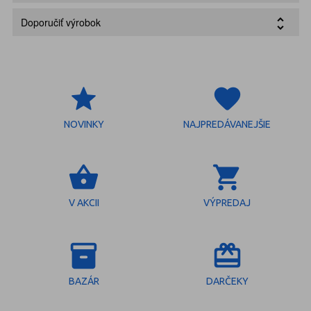
Doporučiť výrobok
grade
favorite
NOVINKY
NAJPREDÁVANEJŠIE
shopping_basket
shopping_cart
V AKCII
VÝPREDAJ
inventory_2
redeem
BAZÁR
DARČEKY