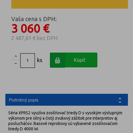
Vaša cena s DPH:
3 060 €
2 487,81 €
bez DPH

ks
Kúpiť

Podrobný popis
Séria XPRS2 využíva zosilňovač triedy D s vysokým výstupným
výkonom pre silný a čistý zvukový zážitok pre interpretov aj
poslucháčov. Basové reproboxy sú vybavené zosilňovačom
triedy D 4000 W.