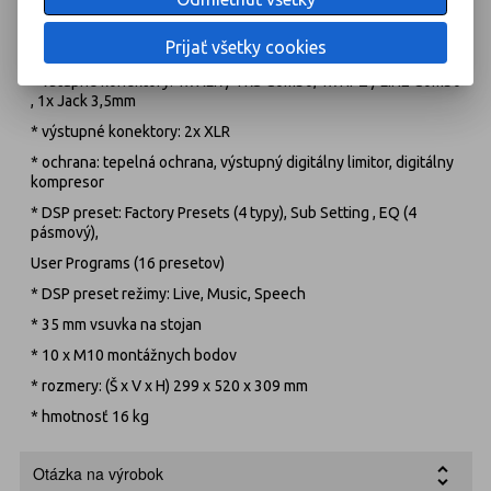
* maximálny výkon: 2000 W v špičke
Prijať všetky cookies
* spotreba: 800W
* vstupné konektory: 1x XLR / TRS Combo, 1x HI-Z / LINE Combo
, 1x Jack 3,5mm
* výstupné konektory: 2x XLR
* ochrana: tepelná ochrana, výstupný digitálny limitor, digitálny
kompresor
* DSP preset: Factory Presets (4 typy), Sub Setting , EQ (4
pásmový),
User Programs (16 presetov)
* DSP preset režimy: Live, Music, Speech
* 35 mm vsuvka na stojan
* 10 x M10 montážnych bodov
* rozmery: (Š x V x H) 299 x 520 x 309 mm
* hmotnosť 16 kg
Otázka na výrobok