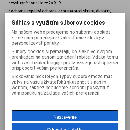
* výstupné konektory: 2x XLR
* ochrana: tepelná ochrana, ochrana proti skratu, digitálny
kompresor, ochrana proti preťaženiu
Súhlas s využitím súborov cookies
* DSP preset: Boost, Extended LF, Normal
Na našom webe pracujeme so súbormi cookies,
* DSP režimy: LPF, Polarita, EQ
ktoré nám pomáhajú skvalitniť naše služby a
* 35 mm vsuvka na stojan
personalizovať ponuky.
* rozmery: (Š x V x H) 579 x 450 x 503 mm
Súbory cookies si pamätajú, čo a ako vo svojom
prehliadači na danom zariadení robíte. Vďaka tomu
* hmotnosť: 26,3 kg
webová stránka funguje podľa vás a je schopná sa
prispôsobiť vašim preferenciám.
Technické parametre XPRS102:
Blokovanie niektorých typov súborov môže mať
* typ: 10" širokopásmový reproduktor aktívny
vplyv na vašu užívateľskú skúsenosť s naším
* basový reproduktor: 10" ferit
webom, taktiež nebudeme schopní poskytnúť
vám ponuku na základe vašich preferencií.
* výškový reproduktorr: 1.75" kompresný neodymový driver
* frekvenčná odozva: 50Hz ~ 20kHz
* max SPL: 129 dB
Nastavenie
* frekvencia crossoveru: 2.0kHz
* typ zosilňovača: Trieda D
Odmietnuť všetky