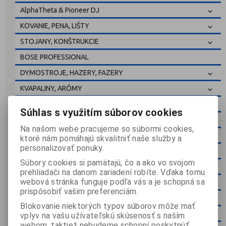
AlphaTheta & Pioneer DJ
KOVANIE, PENA, LIŠTY
STOJANY, KONŠTRUKCIE
BOSE PROFESSIONAL
DYMOSTROJE, HAZERY, FAZERY
KVAPALINY, ARÓMY
ŠPECIÁLNE EFEKTY
Súhlas s využitím súborov cookies
18 SOUND SPEAKERS
Na našom webe pracujeme so súbormi cookies,
KÁBLE, KONEKTORY
ktoré nám pomáhajú skvalitniť naše služby a
personalizovať ponuky.
RACKY, KUFRE, BAGY, SKATEBOARD
Súbory cookies si pamätajú, čo a ako vo svojom
BITTNER AUDIO
prehliadači na danom zariadení robíte. Vďaka tomu
webová stránka funguje podľa vás a je schopná sa
ŽIAROVKY, VÝBOJKY
prispôsobiť vašim preferenciám.
BAZÁR
Blokovanie niektorých typov súborov môže mať
SERVIS
vplyv na vašu užívateľskú skúsenosť s naším
webom, taktiež nebudeme schopní poskytnúť