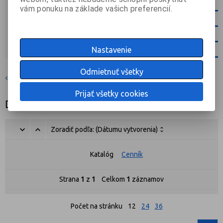
VÝPREDAJ
vám ponuku na základe vašich preferencií.
DARČEKY, POUKÁŽKY
DEZINFEKČNÉ ZARIADENIA
Nastavenie
AKCIOVÉ SETY
Odmietnuť všetky
DJ pulty
Prijať všetky cookies
Denon
Zoradiť podľa:
(Dátumu vytvorenia)
Katalóg
Cenník
Strana
1
z
1
Celkom
1
záznamov
Počet na stránku
12
24
36