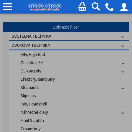
Zobraziť filter
SVETELNÁ TECHNIKA
ZVUKOVÁ TECHNIKA
HiFi, High End
Zosilňovače
DJ konzoly
Efektory, samplery
Slúchadlá
Slipmaty
Ihly, Headshell
Náhradné diely
Final Scratch
Gramofóny