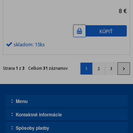
8 €
KÚPIŤ
skladom: 15ks
Strana
1
z
3
Celkom
31
záznamov
1
2
3
Menu
Kontaktné informácie
Úvodná stránka
Kontakt
Spôsoby platby
Adresa:
Obchodné podmienky