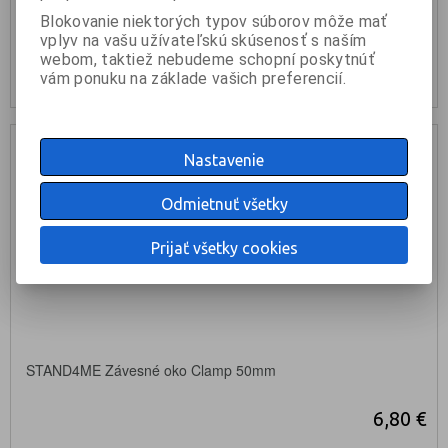
Blokovanie niektorých typov súborov môže mať
KÚPIŤ
vplyv na vašu užívateľskú skúsenosť s naším
webom, taktiež nebudeme schopní poskytnúť
skladom: 2ks
vám ponuku na základe vašich preferencií.
Nastavenie
Odmietnuť všetky
Prijať všetky cookies
STAND4ME Závesné oko Clamp 50mm
6,80 €