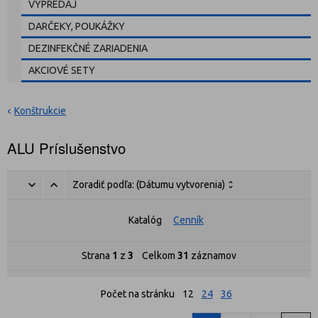
VÝPREDAJ
DARČEKY, POUKÁŽKY
DEZINFEKČNÉ ZARIADENIA
AKCIOVÉ SETY
Konštrukcie
ALU Príslušenstvo
Zoradiť podľa:
(Dátumu vytvorenia)
Katalóg
Cenník
Strana
1
z
3
Celkom
31
záznamov
Počet na stránku
12
24
36