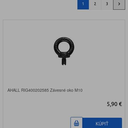
1
2
3
AHALL RIG400202585 Závesné oko M10
5,90 €
KÚPIŤ