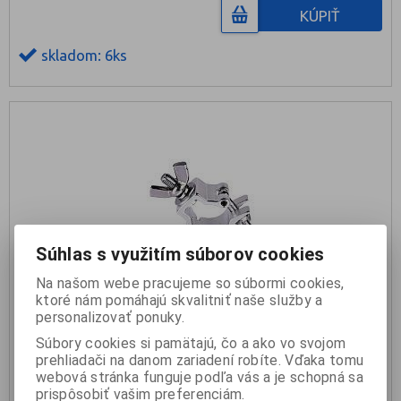
KÚPIŤ
skladom: 6ks
Súhlas s využitím súborov cookies
Na našom webe pracujeme so súbormi cookies,
ktoré nám pomáhajú skvalitniť naše služby a
personalizovať ponuky.
STAND4ME Závesné oko Clamp 28-32mm
Súbory cookies si pamätajú, čo a ako vo svojom
prehliadači na danom zariadení robíte. Vďaka tomu
6,50 €
webová stránka funguje podľa vás a je schopná sa
prispôsobiť vašim preferenciám.