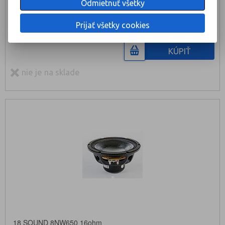
Odmietnuť všetky
144 €
129,60 €
Prijať všetky cookies
KÚPIŤ
nie je na sklade
18 SOUND 8NW650 16ohm