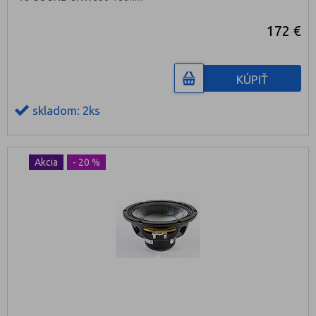
172 €
KÚPIŤ
skladom: 2ks
Akcia
- 20 %