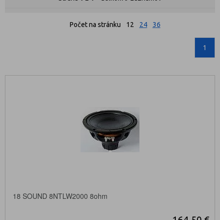
Počet na stránku
12
24
36
1
18 SOUND 8NTLW2000 8ohm
164,50 €