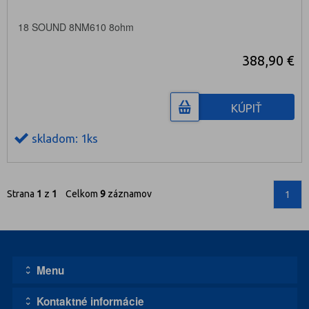
18 SOUND 8NM610 8ohm
388,90 €
KÚPIŤ
skladom: 1ks
Strana
1
z
1
Celkom
9
záznamov
1
Menu
Kontaktné informácie
Úvodná stránka