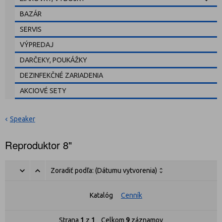
BAZÁR
SERVIS
VÝPREDAJ
DARČEKY, POUKÁŽKY
DEZINFEKČNÉ ZARIADENIA
AKCIOVÉ SETY
Speaker
Reproduktor 8"
Zoradiť podľa:
(Dátumu vytvorenia)
Katalóg
Cenník
Strana
1
z
1
Celkom
9
záznamov