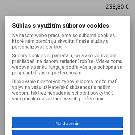
258,80 €
Súhlas s využitím súborov cookies
KÚPIŤ
Na našom webe pracujeme so súbormi cookies,
nie je na sklade
ktoré nám pomáhajú skvalitniť naše služby a
personalizovať ponuky.
Súbory cookies si pamätajú, čo a ako vo svojom
prehliadači na danom zariadení robíte. Vďaka tomu
Akcia
- 10 %
webová stránka funguje podľa vás a je schopná sa
prispôsobiť vašim preferenciám.
Blokovanie niektorých typov súborov môže mať
vplyv na vašu užívateľskú skúsenosť s naším
webom, taktiež nebudeme schopní poskytnúť
vám ponuku na základe vašich preferencií.
Nastavenie
18 SOUND 8M400F 8ohm