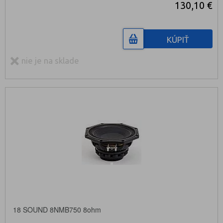
130,10 €
KÚPIŤ
nie je na sklade
18 SOUND 8NMB750 8ohm