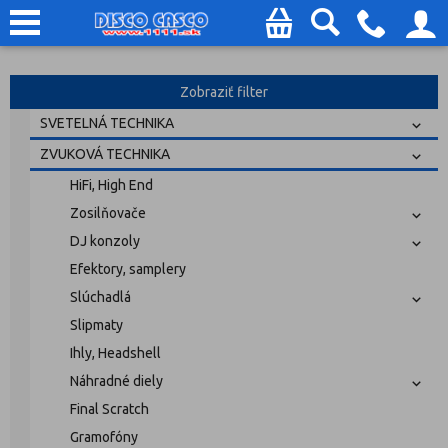
Zobraziť filter
SVETELNÁ TECHNIKA
ZVUKOVÁ TECHNIKA
HiFi, High End
Zosilňovače
DJ konzoly
Efektory, samplery
Slúchadlá
Slipmaty
Ihly, Headshell
Náhradné diely
Final Scratch
Gramofóny