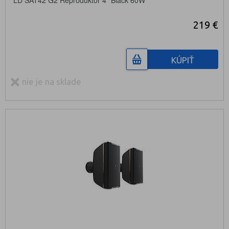
219 €
KÚPIŤ
nie je na sklade