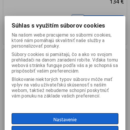
134 €
KÚPIŤ
Súhlas s využitím súborov cookies
skladom: 1ks
Na našom webe pracujeme so súbormi cookies,
ktoré nám pomáhajú skvalitniť naše služby a
personalizovať ponuky.
Súbory cookies si pamätajú, čo a ako vo svojom
prehliadači na danom zariadení robíte. Vďaka tomu
webová stránka funguje podľa vás a je schopná sa
prispôsobiť vašim preferenciám.
Blokovanie niektorých typov súborov môže mať
vplyv na vašu užívateľskú skúsenosť s naším
webom, taktiež nebudeme schopní poskytnúť
vám ponuku na základe vašich preferencií.
Nastavenie
LD SAT62 A G2 W Reproduktor 6,5" Aktívny 50W White