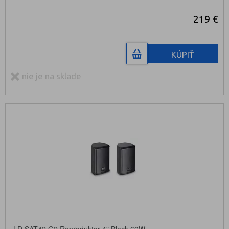
219 €
KÚPIŤ
nie je na sklade
LD SAT42 G2 Reproduktor 4" Black 60W