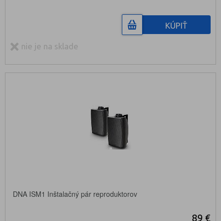
KÚPIŤ
nie je na sklade
DNA ISM1 Inštalačný pár reproduktorov
89 €