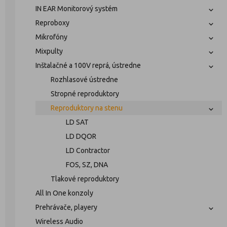
IN EAR Monitorový systém
Reproboxy
Mikrofóny
Mixpulty
Inštalačné a 100V reprá, ústredne
Rozhlasové ústredne
Stropné reproduktory
Reproduktory na stenu
LD SAT
LD DQOR
LD Contractor
FOS, SZ, DNA
Tlakové reproduktory
All In One konzoly
Prehrávače, playery
Wireless Audio