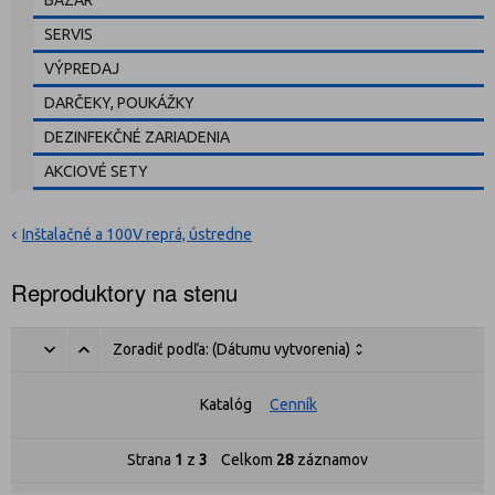
BAZÁR
SERVIS
VÝPREDAJ
DARČEKY, POUKÁŽKY
DEZINFEKČNÉ ZARIADENIA
AKCIOVÉ SETY
Inštalačné a 100V reprá, ústredne
Reproduktory na stenu
Zoradiť podľa:
(Dátumu vytvorenia)
Katalóg
Cenník
Strana
1
z
3
Celkom
28
záznamov