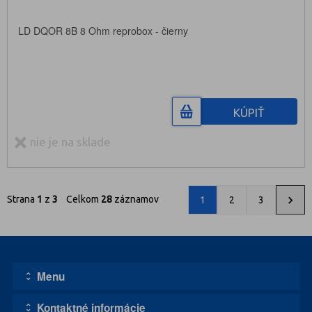
LD DQOR 8B 8 Ohm reprobox - čierny
KÚPIŤ
nie je na sklade
Strana
1
z
3
Celkom
28
záznamov
1
2
3
Menu
Kontaktné informácie
Úvodná stránka