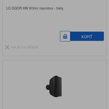
LD DQOR 8W 8Ohm reprobox - biely
KÚPIŤ
nie je na sklade