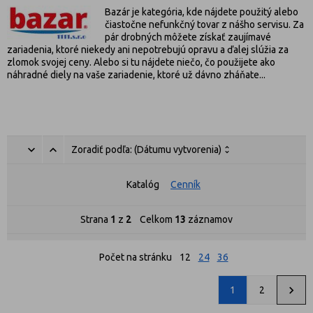
Bazár je kategória, kde nájdete použitý alebo
čiastočne nefunkčný tovar z nášho servisu. Za
pár drobných môžete získať zaujímavé
zariadenia, ktoré niekedy ani nepotrebujú opravu a ďalej slúžia za
zlomok svojej ceny. Alebo si tu nájdete niečo, čo použijete ako
náhradné diely na vaše zariadenie, ktoré už dávno zháňate...
Zoradiť podľa:
(Dátumu vytvorenia)
Katalóg
Cenník
Strana
1
z
2
Celkom
13
záznamov
Počet na stránku
12
24
36
1
2