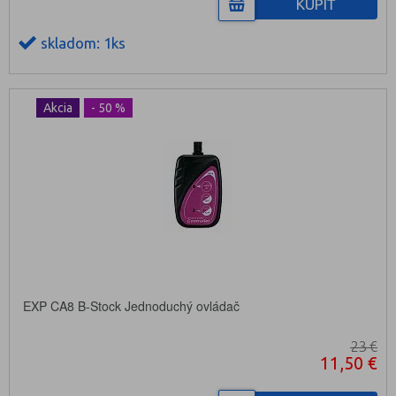
KÚPIŤ
skladom: 1ks
Akcia
- 50 %
EXP CA8 B-Stock Jednoduchý ovládač
23 €
11,50 €