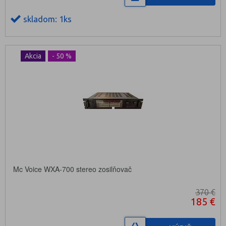
skladom: 1ks
Akcia
- 50 %
Mc Voice WXA-700 stereo zosilňovač
370 €
185 €