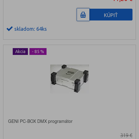
KÚPIŤ
skladom: 64ks
Akcia
- 85 %
GENI PC-BOX DMX programátor
319 €