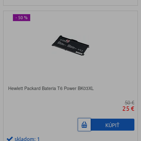
- 50 %
Hewlett Packard Bateria T6 Power BK03XL
50 €
25 €
KÚPIŤ
skladom: 1