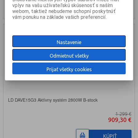
vplyv na vašu užívateľskú skúsenosť s naším
skladom: 2ks
webom, taktiež nebudeme schopní poskytnúť
vám ponuku na základe vašich preferencií.
Akcia
- 30 %
Výpredaj
Nastavenie
Odmietnuť všetky
Prijať všetky cookies
LD DAVE15G3 Aktívny systém 2800W B-stock
1 299 €
909,30 €
KÚPIŤ