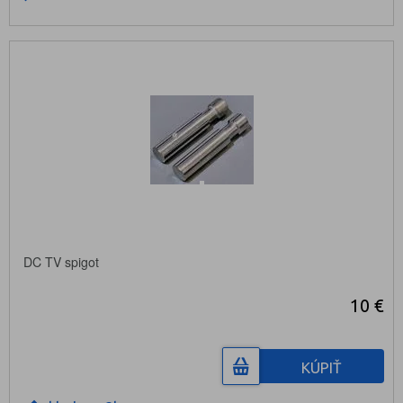
DC TV spigot
10 €
KÚPIŤ