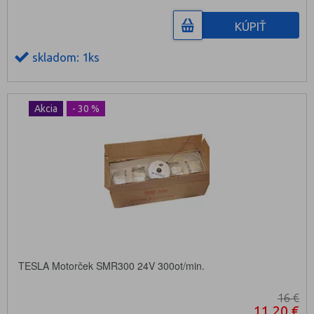
KÚPIŤ
skladom: 1ks
Akcia
- 30 %
TESLA Motorček SMR300 24V 300ot/min.
16 €
11,20 €