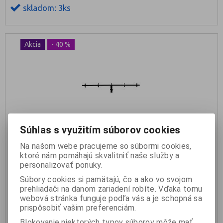
skladom: 3ks
Akcia
- 40 %
Súhlas s využitím súborov cookies
Na našom webe pracujeme so súbormi cookies,
ktoré nám pomáhajú skvalitniť naše služby a
DC-T Rahno na stojan
personalizovať ponuky.
49 €
Súbory cookies si pamätajú, čo a ako vo svojom
29,40 €
prehliadači na danom zariadení robíte. Vďaka tomu
webová stránka funguje podľa vás a je schopná sa
prispôsobiť vašim preferenciám.
KÚPIŤ
Blokovanie niektorých typov súborov môže mať