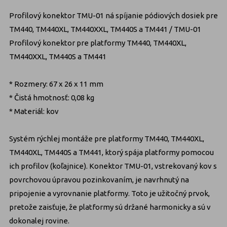
Profilový konektor TMU-01 ná spíjanie pódiových dosiek pre
TM440, TM440XL, TM440XXL, TM440S a TM441 / TMU-01
Profilový konektor pre platformy TM440, TM440XL,
TM440XXL, TM440S a TM441
* Rozmery: 67 x 26 x 11 mm
* Čistá hmotnosť: 0,08 kg
* Materiál: kov
Systém rýchlej montáže pre platformy TM440, TM440XL,
TM440XL, TM440S a TM441, ktorý spája platformy pomocou
ich profilov (koľajnice). Konektor TMU-01, vstrekovaný kov s
povrchovou úpravou pozinkovaním, je navrhnutý na
pripojenie a vyrovnanie platformy. Toto je užitočný prvok,
pretože zaisťuje, že platformy sú držané harmonicky a sú v
dokonalej rovine.