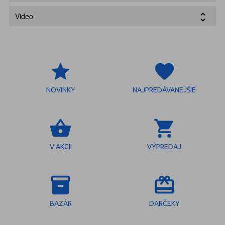
Video
grade
favorite
NOVINKY
NAJPREDÁVANEJŠIE
shopping_basket
shopping_cart
V AKCII
VÝPREDAJ
inventory_2
redeem
BAZÁR
DARČEKY