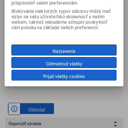
prispôsobiť vašim preferenciám.
Blokovanie niektorých typov súborov môže mať
Váš email *
vplyv na vašu užívateľskú skúsenosť s naším
webom, taktiež nebudeme schopní poskytnúť
vám ponuku na základe vašich preferencií.
Telefón *
Nastavenie
Vaša otázka *
Odmietnuť všetky
Prijať všetky cookies
Odoslať
Doporučiť výrobok