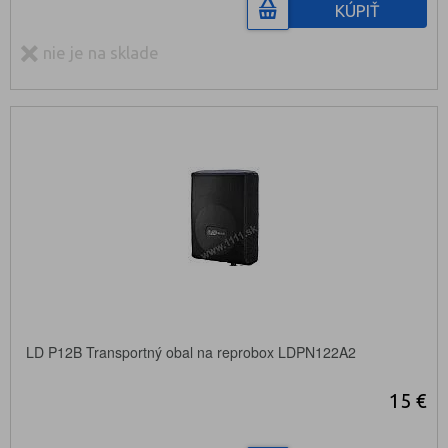
KÚPIŤ
nie je na sklade
LD P12B Transportný obal na reprobox LDPN122A2
15 €