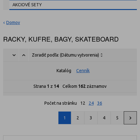
AKCIOVÉ SETY
Domov
RACKY, KUFRE, BAGY, SKATEBOARD
Zoradiť podľa:
(Dátumu vytvorenia)
Katalóg
Cenník
Strana
1
z
14
Celkom
162
záznamov
Počet na stránku
12
24
36
1
2
3
4
5