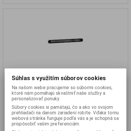
Súhlas s využitím súborov cookies
AHALL 8721 V Rackový vetrací panel 1U
Na našom webe pracujeme so súbormi cookies,
ktoré nám pomáhajú skvalitniť naše služby a
5,90 €
personalizovať ponuky.
Súbory cookies si pamätajú, čo a ako vo svojom
prehliadači na danom zariadení robíte. Vďaka tomu
KÚPIŤ
webová stránka funguje podľa vás a je schopná sa
prispôsobiť vašim preferenciám.
skladom: 3ks