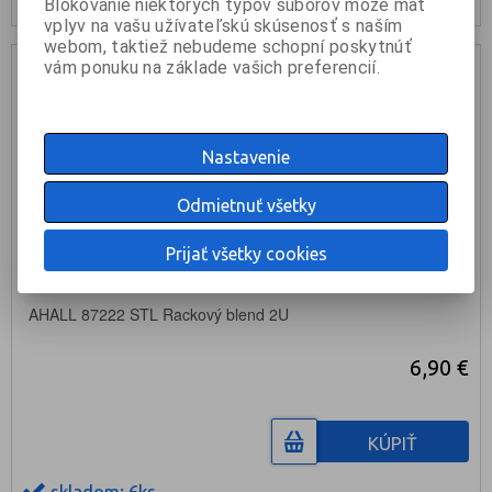
Blokovanie niektorých typov súborov môže mať
vplyv na vašu užívateľskú skúsenosť s naším
webom, taktiež nebudeme schopní poskytnúť
vám ponuku na základe vašich preferencií.
Nastavenie
Odmietnuť všetky
Prijať všetky cookies
AHALL 87222 STL Rackový blend 2U
6,90 €
KÚPIŤ
skladom: 6ks