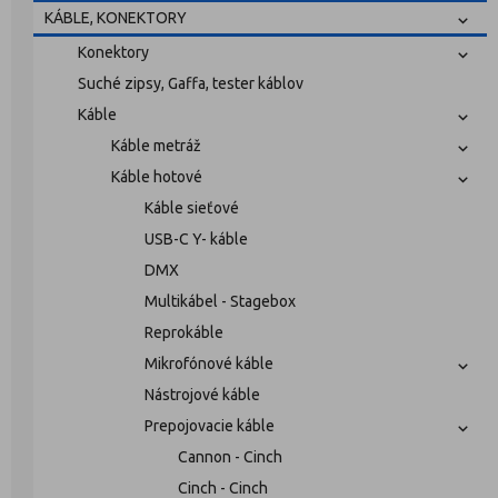
KÁBLE, KONEKTORY
Konektory
Suché zipsy, Gaffa, tester káblov
Káble
Káble metráž
Káble hotové
Káble sieťové
USB-C Y- káble
DMX
Multikábel - Stagebox
Reprokáble
Mikrofónové káble
Nástrojové káble
Prepojovacie káble
Cannon - Cinch
Cinch - Cinch