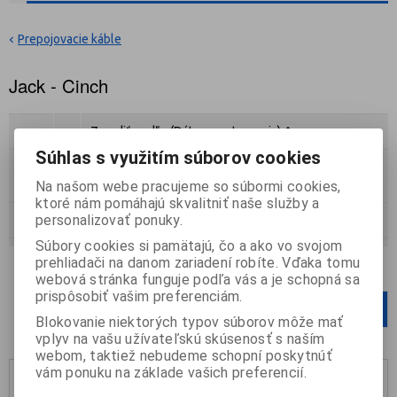
Prepojovacie káble
Jack - Cinch
Zoradiť podľa:
(Dátumu vytvorenia)
Súhlas s využitím súborov cookies
Katalóg
Cenník
Na našom webe pracujeme so súbormi cookies,
ktoré nám pomáhajú skvalitniť naše služby a
personalizovať ponuky.
Strana
1
z
1
Celkom
3
záznamov
Súbory cookies si pamätajú, čo a ako vo svojom
prehliadači na danom zariadení robíte. Vďaka tomu
Počet na stránku
12
24
36
webová stránka funguje podľa vás a je schopná sa
prispôsobiť vašim preferenciám.
1
Blokovanie niektorých typov súborov môže mať
vplyv na vašu užívateľskú skúsenosť s naším
webom, taktiež nebudeme schopní poskytnúť
vám ponuku na základe vašich preferencií.