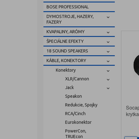
BOSE PROFESSIONAL
DYMOSTROJE, HAZERY,
FAZERY
KVAPALINY, ARÓMY
ŠPECIÁLNE EFEKTY
18 SOUND SPEAKERS
KÁBLE, KONEKTORY
Konektory
XLR/Cannon
Jack
Speakon
Redukcie, Spojky
Soca
krytk
RCA/Cinch
samič
Eurokonektor
PowerCon,
TRUEcon