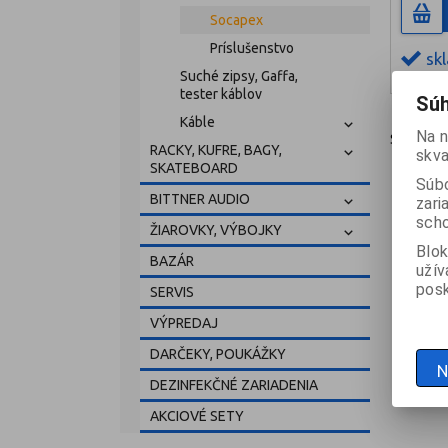
Socapex
Príslušenstvo
sk
Suché zipsy, Gaffa,
tester káblov
Súh
Káble
Na n
Strana
1
RACKY, KUFRE, BAGY,
skva
SKATEBOARD
Súbo
BITTNER AUDIO
zari
scho
ŽIAROVKY, VÝBOJKY
Blok
BAZÁR
užív
posk
SERVIS
VÝPREDAJ
DARČEKY, POUKÁŽKY
N
DEZINFEKČNÉ ZARIADENIA
AKCIOVÉ SETY