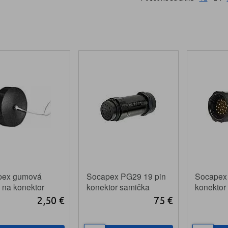
pex gumová
Socapex PG29 19 pin
Socapex
a na konektor
konektor samička
konektor
ku
2,50 €
75 €