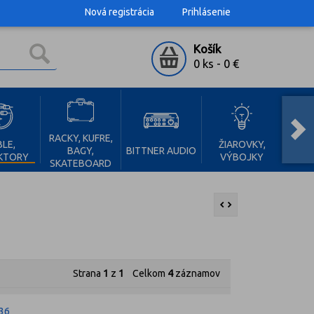
Nová registrácia
Prihlásenie
Košík
0 ks
-
0 €
RACKY, KUFRE,
LE,
ŽIAROVKY,
BAGY,
BITTNER AUDIO
KTORY
VÝBOJKY
SKATEBOARD
Strana
1
z
1
Celkom
4
záznamov
36