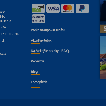
ASCO
/14A
OVENSKO
1 416
Prečo nakupovať u nás?
21 910 182 202
Aktuálny leták
.sk
Najčastejšie otázky - F.A.Q.
CASCO
Recenzie
Blog
Fotogaléria