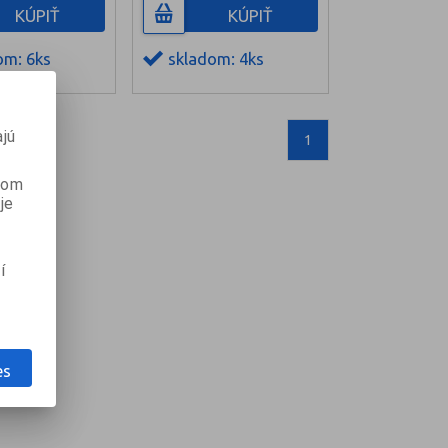
KÚPIŤ
KÚPIŤ
om: 6ks
skladom: 4ks
jú
1
anom
je
í
es