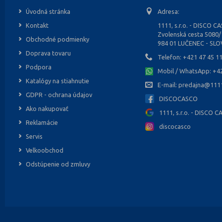
Úvodná stránka
Adresa:
Kontakt
1111, s.r.o. - DISCO C
Zvolenská cesta 5080
Obchodné podmienky
984 01 LUČENEC - SL
Doprava tovaru
Telefon:
+421 47 45 1
Podpora
Mobil / WhatsApp:
+4
Katalógy na stiahnutie
E-mail:
predajna@1111
GDPR - ochrana údajov
DISCOCASCO
Ako nakupovať
1111, s.r.o. - DISCO 
Reklamácie
discocasco
Servis
Velkoobchod
Odstúpenie od zmluvy