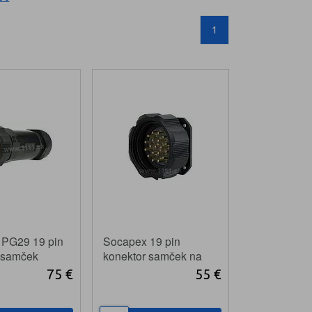
1
 PG29 19 pin
Socapex 19 pin
 samček
konektor samček na
panel
75 €
55 €