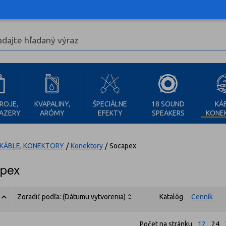
ROJE,
KVAPALINY,
ŠPECIÁLNE
18 SOUND
KÁB
FAZERY
ARÓMY
EFEKTY
SPEAKERS
KONE
KÁBLE, KONEKTORY
/
Konektory
/
Socapex
pex
Zoradiť podľa:
(Dátumu vytvorenia)
Katalóg
Cenník
Počet na stránku
12
24