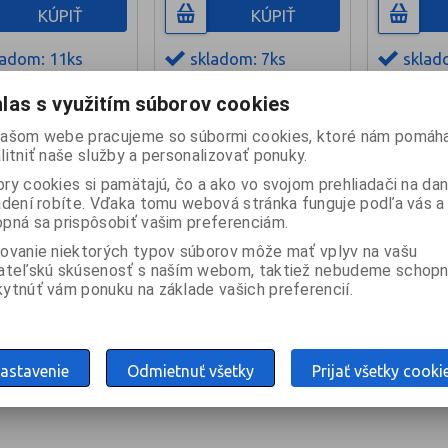
KÚPIŤ
KÚPIŤ
ladom: 11ks
skladom: 7ks
sklad
las s využitím súborov cookies
ašom webe pracujeme so súbormi cookies, ktoré nám pomáha
z
1
Celkom
4
záznamov
litniť naše služby a personalizovať ponuky.
ry cookies si pamätajú, čo a ako vo svojom prehliadači na d
adení robíte. Vďaka tomu webová stránka funguje podľa vás a 
pná sa prispôsobiť vašim preferenciám.
ovanie niektorých typov súborov môže mať vplyv na vašu
ateľskú skúsenosť s naším webom, taktiež nebudeme schopn
ytnúť vám ponuku na základe vašich preferencií.
astavenie
Odmietnuť všetky
Prijať všetky cooki