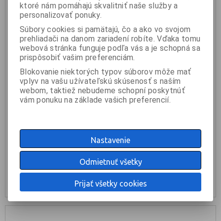
ktoré nám pomáhajú skvalitniť naše služby a
personalizovať ponuky.
Súbory cookies si pamätajú, čo a ako vo svojom
prehliadači na danom zariadení robíte. Vďaka tomu
webová stránka funguje podľa vás a je schopná sa
prispôsobiť vašim preferenciám.
Blokovanie niektorých typov súborov môže mať
vplyv na vašu užívateľskú skúsenosť s naším
webom, taktiež nebudeme schopní poskytnúť
vám ponuku na základe vašich preferencií.
Ovládač 0-10 V pre DP615
50 €
Nastavenie
KÚPIŤ
Odmietnuť všetky
nie je na sklade
Prijať všetky cookies