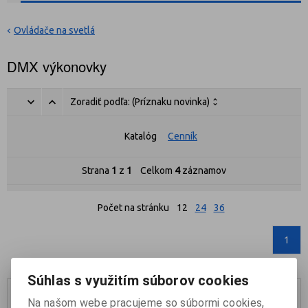
Ovládače na svetlá
DMX výkonovky
Zoradiť podľa:
(Príznaku novinka)
Katalóg
Cenník
Strana
1
z
1
Celkom
4
záznamov
Počet na stránku
12
24
36
1
Súhlas s využitím súborov cookies
Na našom webe pracujeme so súbormi cookies,