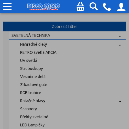
Zobraziť filter
SVETELNÁ TECHNIKA
Náhradné diely
RETRO svetlá AKCIA
UV svetlá
Stroboskopy
Vesmírne delá
Zrkadlové gule
RGB trubice
Rotačné hlavy
Scannery
Efekty svetelné
LED Lampičky