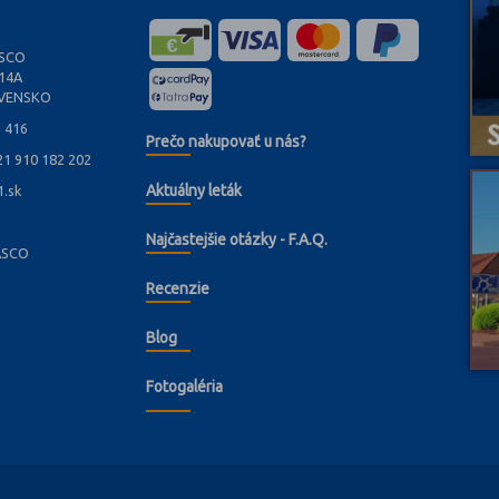
ASCO
/14A
OVENSKO
1 416
Prečo nakupovať u nás?
21 910 182 202
Aktuálny leták
.sk
Najčastejšie otázky - F.A.Q.
CASCO
Recenzie
Blog
Fotogaléria