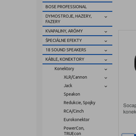
BOSE PROFESSIONAL
DYMOSTROJE, HAZERY,
FAZERY
KVAPALINY, ARÓMY
ŠPECIÁLNE EFEKTY
18 SOUND SPEAKERS
KÁBLE, KONEKTORY
Konektory
XLR/Cannon
Jack
Speakon
Redukcie, Spojky
Socap
konek
RCA/Cinch
panel
Eurokonektor
PowerCon,
TRUEcon