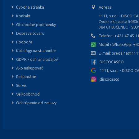
Úvodná stránka
Adresa:
Kontakt
1111, s.r.o. - DISCO C
Zvolenská cesta 5080
Obchodné podmienky
984 01 LUČENEC - SL
Doprava tovaru
Telefon:
+421 47 45 1
Podpora
Mobil / WhatsApp:
+4
Katalógy na stiahnutie
E-mail:
predajna@1111
GDPR - ochrana údajov
DISCOCASCO
Ako nakupovať
1111, s.r.o. - DISCO 
Reklamácie
discocasco
Servis
Velkoobchod
Odstúpenie od zmluvy