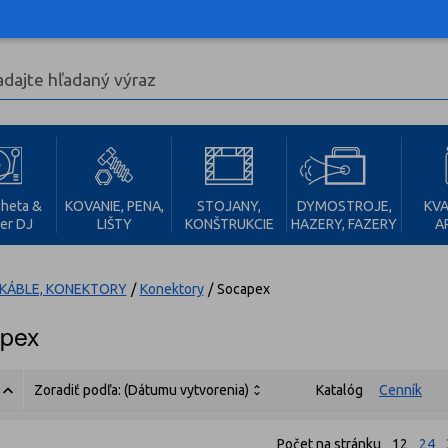
heta &
KOVANIE, PENA,
STOJANY,
DYMOSTROJE,
KVA
er DJ
LIŠTY
KONŠTRUKCIE
HAZERY, FAZERY
A
KÁBLE, KONEKTORY
/
Konektory
/
Socapex
pex
Zoradiť podľa:
(Dátumu vytvorenia)
Katalóg
Cenník
Počet na stránku
12
24