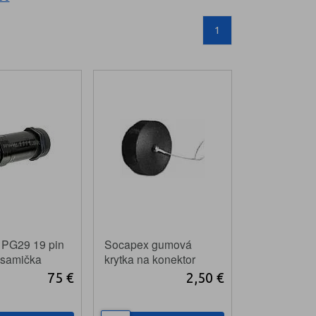
1
 PG29 19 pin
Socapex gumová
 samička
krytka na konektor
samičku
75 €
2,50 €