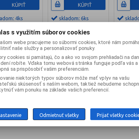
KÚPIŤ
KÚPIŤ
ladom: 4ks
skladom: 6ks
sklad
las s využitím súborov cookies
ašom webe pracujeme so súbormi cookies, ktoré nám pomáha
z
1
Celkom
4
záznamov
litniť naše služby a personalizovať ponuky.
ry cookies si pamätajú, čo a ako vo svojom prehliadači na d
adení robíte. Vďaka tomu webová stránka funguje podľa vás a 
pná sa prispôsobiť vašim preferenciám.
ovanie niektorých typov súborov môže mať vplyv na vašu
ateľskú skúsenosť s naším webom, taktiež nebudeme schopn
ytnúť vám ponuku na základe vašich preferencií.
astavenie
Odmietnuť všetky
Prijať všetky cooki