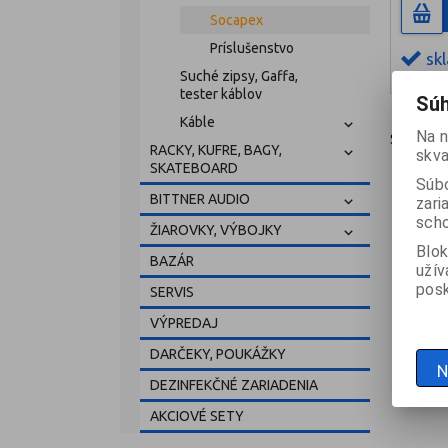
Socapex
Príslušenstvo
sk
Suché zipsy, Gaffa,
tester káblov
Súh
Káble
Na n
Strana
1
RACKY, KUFRE, BAGY,
skva
SKATEBOARD
Súbo
BITTNER AUDIO
zari
scho
ŽIAROVKY, VÝBOJKY
Blok
BAZÁR
užív
posk
SERVIS
VÝPREDAJ
DARČEKY, POUKÁŽKY
N
DEZINFEKČNÉ ZARIADENIA
AKCIOVÉ SETY