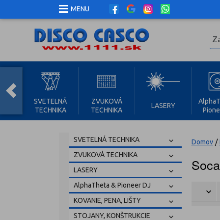
MENU
SVETELNÁ
ZVUKOVÁ
AlphaT
LASERY
TECHNIKA
TECHNIKA
Pione
SVETELNÁ TECHNIKA
Domov
/
ZVUKOVÁ TECHNIKA
Soca
LASERY
AlphaTheta & Pioneer DJ
KOVANIE, PENA, LIŠTY
STOJANY, KONŠTRUKCIE