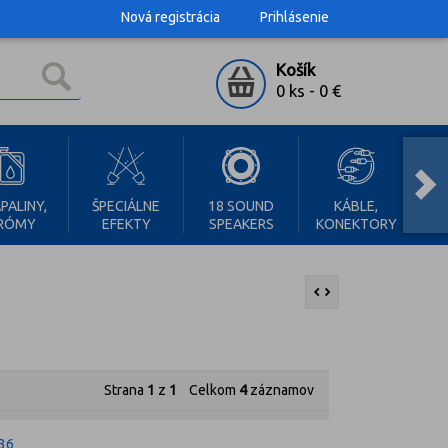
Nová registrácia
Prihlásenie
Košík
0 ks
-
0 €
RAC
PALINY,
ŠPECIÁLNE
18 SOUND
KÁBLE,
RÓMY
EFEKTY
SPEAKERS
KONEKTORY
SK
Strana
1
z
1
Celkom
4
záznamov
36