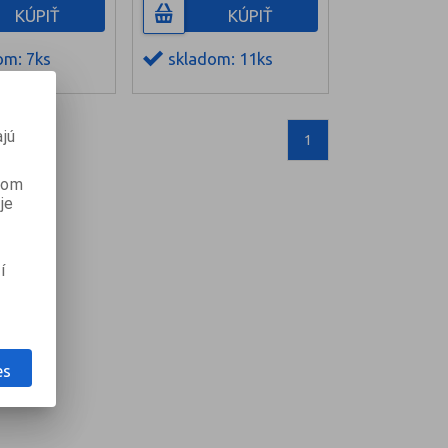
KÚPIŤ
KÚPIŤ
om: 7ks
skladom: 11ks
jú
1
anom
je
í
es