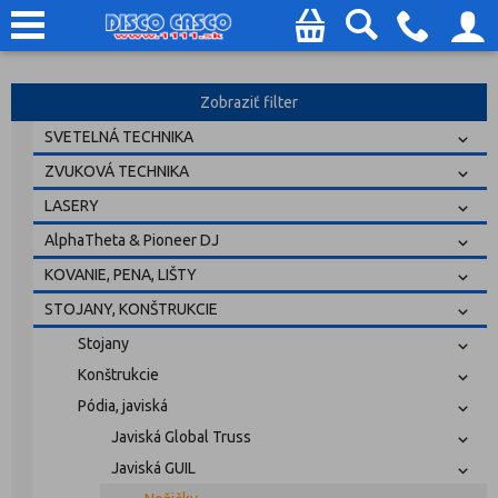
Zobraziť filter
SVETELNÁ TECHNIKA
ZVUKOVÁ TECHNIKA
LASERY
AlphaTheta & Pioneer DJ
KOVANIE, PENA, LIŠTY
STOJANY, KONŠTRUKCIE
Stojany
Konštrukcie
Pódia, javiská
Javiská Global Truss
Javiská GUIL