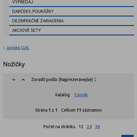
VÝPREDAJ
DARČEKY, POUKÁŽKY
DEZINFEKČNÉ ZARIADENIA
AKCIOVÉ SETY
Javiská GUIL
Nožičky
Zoradiť podľa:
(Najprezeranejšie)
Katalóg
Cenník
Strana
1
z
1
Celkom
11
záznamov
Počet na stránku
12
24
36