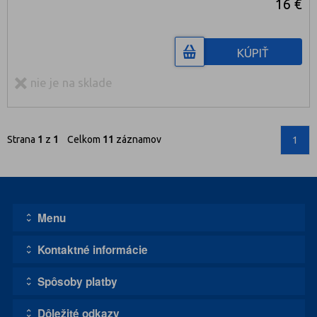
16 €
KÚPIŤ
nie je na sklade
Strana
1
z
1
Celkom
11
záznamov
1
Menu
Kontaktné informácie
Úvodná stránka
Kontakt
Spôsoby platby
Adresa:
Obchodné podmienky
1111, s.r.o. - DISCO CASCO
Doprava tovaru
Dôležité odkazy
Zvolenská cesta 5080/14A