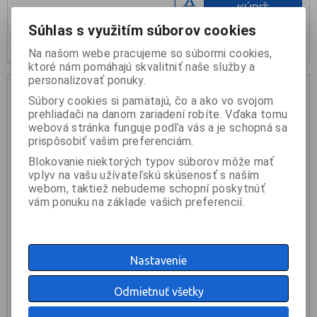
KÚPIŤ
Súhlas s využitím súborov cookies
nie je na sklade
Na našom webe pracujeme so súbormi cookies,
ktoré nám pomáhajú skvalitniť naše služby a
personalizovať ponuky.
Súbory cookies si pamätajú, čo a ako vo svojom
prehliadači na danom zariadení robíte. Vďaka tomu
webová stránka funguje podľa vás a je schopná sa
prispôsobiť vašim preferenciám.
Blokovanie niektorých typov súborov môže mať
vplyv na vašu užívateľskú skúsenosť s naším
webom, taktiež nebudeme schopní poskytnúť
vám ponuku na základe vašich preferencií.
GUIL TMU-01 Profilový konektor
Nastavenie
16 €
Odmietnuť všetky