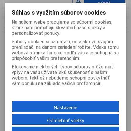
KÚPIŤ
Súhlas s využitím súborov cookies
nie je na sklade
Na našom webe pracujeme so súbormi cookies,
ktoré nám pomáhajú skvalitniť naše služby a
personalizovať ponuky.
Súbory cookies si pamätajú, čo a ako vo svojom
prehliadači na danom zariadení robíte. Vďaka tomu
webová stránka funguje podľa vás a je schopná sa
prispôsobiť vašim preferenciám.
Blokovanie niektorých typov súborov môže mať
vplyv na vašu užívateľskú skúsenosť s naším
webom, taktiež nebudeme schopní poskytnúť
vám ponuku na základe vašich preferencií.
GUIL PTA5-T/60-100 Nastaviteľná nožička 60-100cm
Nastavenie
53 €
Odmietnuť všetky