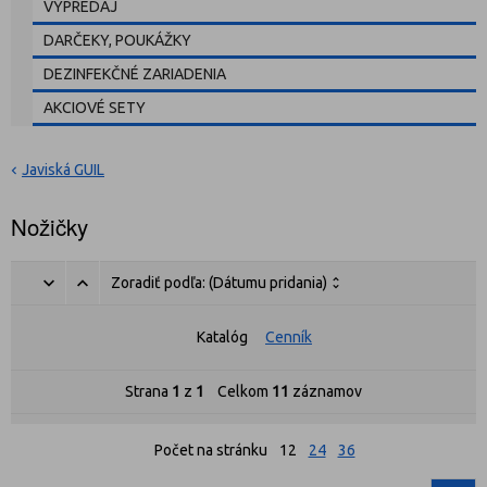
VÝPREDAJ
DARČEKY, POUKÁŽKY
DEZINFEKČNÉ ZARIADENIA
AKCIOVÉ SETY
Javiská GUIL
Nožičky
Zoradiť podľa:
(Dátumu pridania)
Katalóg
Cenník
Strana
1
z
1
Celkom
11
záznamov
Počet na stránku
12
24
36