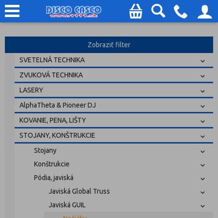
Zobraziť filter
SVETELNÁ TECHNIKA
ZVUKOVÁ TECHNIKA
LASERY
AlphaTheta & Pioneer DJ
KOVANIE, PENA, LIŠTY
STOJANY, KONŠTRUKCIE
Stojany
Konštrukcie
Pódia, javiská
Javiská Global Truss
Javiská GUIL