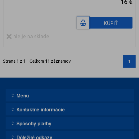
16 €
KÚPIŤ
nie je na sklade
Strana
1
z
1
Celkom
11
záznamov
1
Menu
Kontaktné informácie
Úvodná stránka
Kontakt
Spôsoby platby
Adresa:
Obchodné podmienky
1111, s.r.o. - DISCO CASCO
Doprava tovaru
Dôležité odkazy
Zvolenská cesta 5080/14A