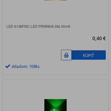
LED 913MY8C LED PIRANHA žltá 30mA
0,40 €
KÚPIŤ
skladom: 108ks