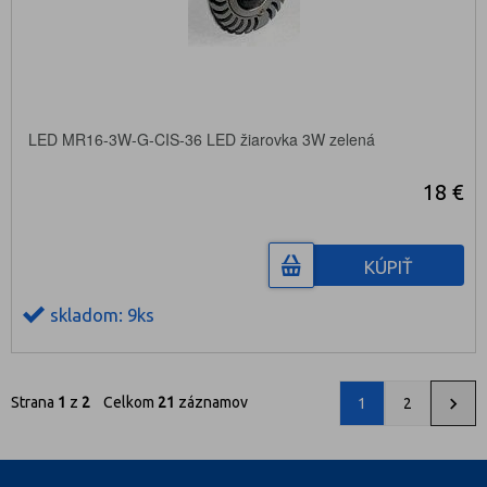
LED MR16-3W-G-CIS-36 LED žiarovka 3W zelená
18 €
KÚPIŤ
skladom: 9ks
Strana
1
z
2
Celkom
21
záznamov
1
2