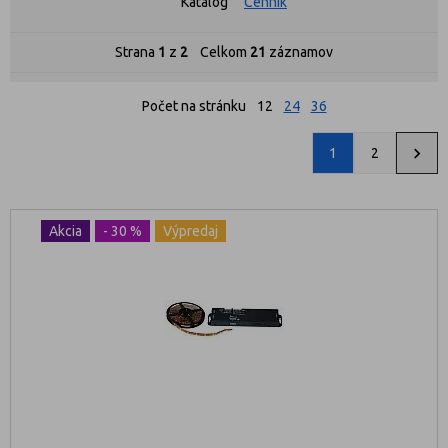
Katalóg
Cenník
Strana
1
z
2
Celkom
21
záznamov
Počet na stránku
12
24
36
1
2
Akcia
- 30 %
Výpredaj