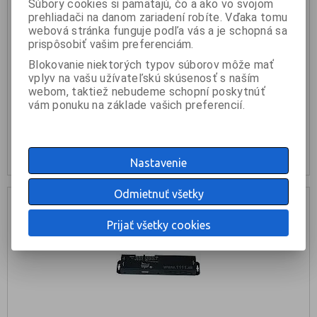
Súbory cookies si pamätajú, čo a ako vo svojom
prehliadači na danom zariadení robíte. Vďaka tomu
webová stránka funguje podľa vás a je schopná sa
LED RGB Piranha 70mA
prispôsobiť vašim preferenciám.
Blokovanie niektorých typov súborov môže mať
1 €
vplyv na vašu užívateľskú skúsenosť s naším
webom, taktiež nebudeme schopní poskytnúť
vám ponuku na základe vašich preferencií.
KÚPIŤ
skladom: 50ks
Nastavenie
Odmietnuť všetky
Prijať všetky cookies