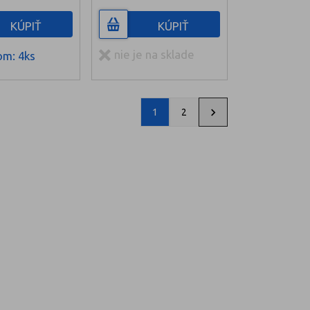
KÚPIŤ
KÚPIŤ
nie je na sklade
om: 4ks
1
2