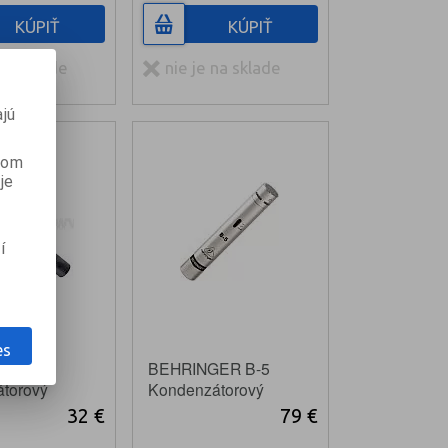
KÚPIŤ
KÚPIŤ
 na sklade
nie je na sklade
jú
anom
je
í
es
50 PRO
BEHRINGER B-5
torový
Kondenzátorový
mikrofón
32 €
79 €