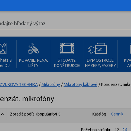
heta &
KOVANIE, PENA,
STOJANY,
DYMOSTROJE,
KVA
er DJ
LIŠTY
KONŠTRUKCIE
HAZERY, FAZERY
A
ZVUKOVÁ TECHNIKA
/
Mikrofóny
/
Mikrofóny káblové
/
Kondenzát. mikr
enzát. mikrofóny
Zoradiť podľa:
(popularity)
Katalóg
Cenník
Počet na stránku
12
24