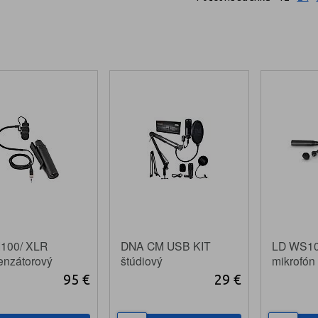
100/ XLR
DNA CM USB KIT
LD WS1
nzátorový
štúdiový
mikrofón
ojový mikrofón
kondenzátorový
nástroje
95 €
29 €
mikrofón