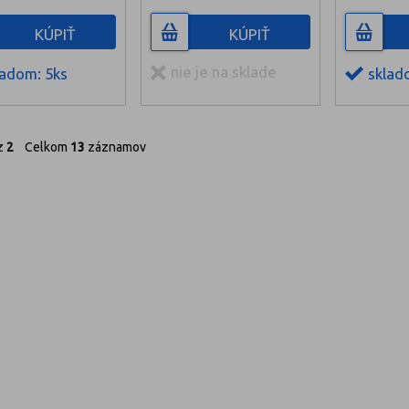
KÚPIŤ
KÚPIŤ
nie je na sklade
ladom: 5ks
sklad
z
2
Celkom
13
záznamov