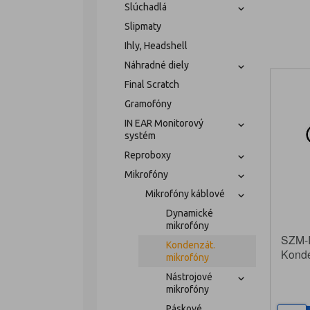
Slúchadlá
Slipmaty
Ihly, Headshell
Náhradné diely
Final Scratch
Gramofóny
IN EAR Monitorový
systém
Reproboxy
Mikrofóny
Mikrofóny káblové
Dynamické
mikrofóny
SZM-I
Kondenzát.
Konde
mikrofóny
nástr
Nástrojové
mikrofóny
Páskové