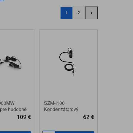
1
2
000MW
SZM-I100
 pre hudobné
Kondenzátorový
nástrojový mikrofón
109 €
62 €