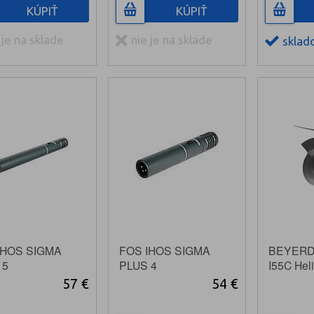
KÚPIŤ
KÚPIŤ
 je na sklade
nie je na sklade
sklad
IHOS SIGMA
FOS IHOS SIGMA
BEYERD
 5
PLUS 4
I55C Heli
nzátorový
kondenzátorový
mikrofón
57 €
54 €
fón
mikrofón