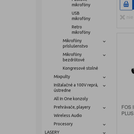
mikrofóny
USB
nie
mikrofóny
Retro
mikrofóny
Mikrofóny
príslušenstvo
Mikrofóny
bezdrôtové
Kongresové stolné
Mixpulty
Inštalačné a 100V reprá,
ústredne
All In One konzoly
FOS 
Prehrávače, playery
PLUS
Wireless Audio
konde
Procesory
mikro
LASERY