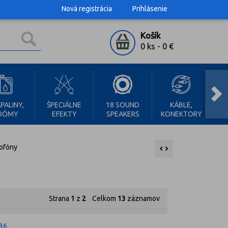
Nová registrácia
Prihlásenie
Košík
0 ks
-
0 €
RAC
PALINY,
ŠPECIÁLNE
18 SOUND
KÁBLE,
RÓMY
EFEKTY
SPEAKERS
KONEKTORY
SK
ofóny
Strana
1
z
2
Celkom
13
záznamov
36