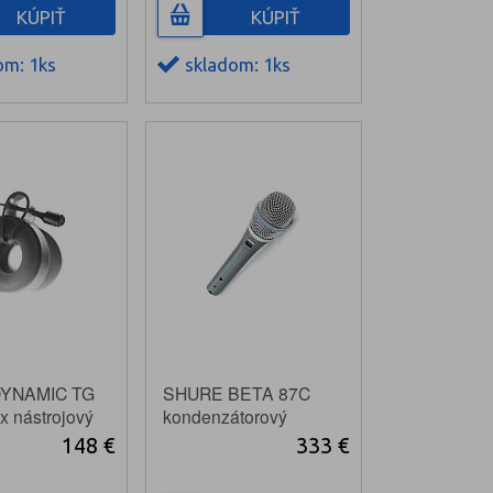
KÚPIŤ
KÚPIŤ
om: 1ks
skladom: 1ks
YNAMIC TG
SHURE BETA 87C
x nástrojový
kondenzátorový
mikrofón
148 €
333 €