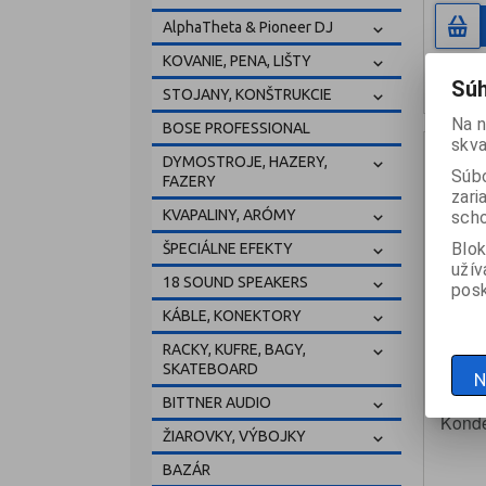
AlphaTheta & Pioneer DJ
KOVANIE, PENA, LIŠTY
sk
Súh
STOJANY, KONŠTRUKCIE
Na n
BOSE PROFESSIONAL
skva
DYMOSTROJE, HAZERY,
Súbo
FAZERY
zari
KVAPALINY, ARÓMY
scho
Blok
ŠPECIÁLNE EFEKTY
užív
18 SOUND SPEAKERS
posk
KÁBLE, KONEKTORY
RACKY, KUFRE, BAGY,
SKATEBOARD
N
LC C
BITTNER AUDIO
Konde
ŽIAROVKY, VÝBOJKY
mikrof
BAZÁR