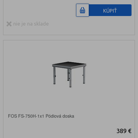
KÚPIŤ
nie je na sklade
FOS FS-750H-1x1 Pódiová doska
389 €