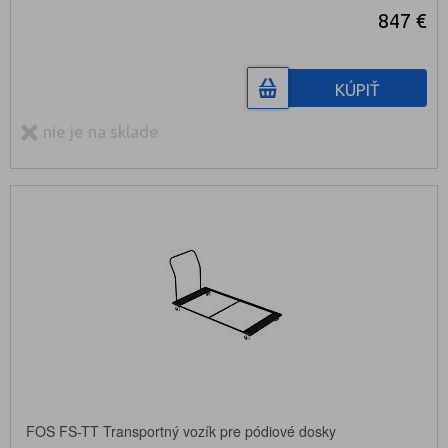
847 €
KÚPIŤ
nie je na sklade
FOS FS-TT Transportný vozík pre pódiové dosky