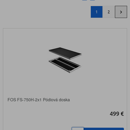
1
2
FOS FS-750H-2x1 Pódiová doska
499 €