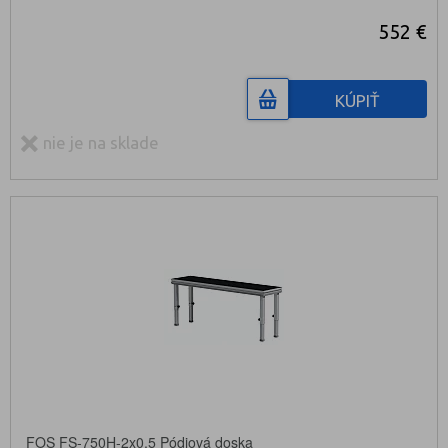
552 €
KÚPIŤ
nie je na sklade
FOS FS-750H-2x0.5 Pódiová doska