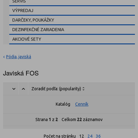
SERVIS
VÝPREDAJ
DARČEKY, POUKÁŽKY
DEZINFEKČNÉ ZARIADENIA
AKCIOVÉ SETY
Pódia, javiská
Javiská FOS
Zoradiť podľa:
(popularity)
Katalóg
Cenník
Strana
1
z
2
Celkom
22
záznamov
Počet na stránku
12
24
36