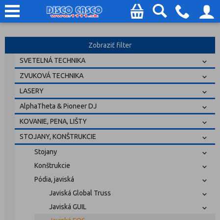
Zobraziť filter
SVETELNÁ TECHNIKA
ZVUKOVÁ TECHNIKA
LASERY
AlphaTheta & Pioneer DJ
KOVANIE, PENA, LIŠTY
STOJANY, KONŠTRUKCIE
Stojany
Konštrukcie
Pódia, javiská
Javiská Global Truss
Javiská GUIL