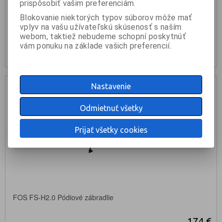
prispôsobiť vašim preferenciám.
Blokovanie niektorých typov súborov môže mať
vplyv na vašu užívateľskú skúsenosť s naším
KÚPIŤ
webom, taktiež nebudeme schopní poskytnúť
vám ponuku na základe vašich preferencií.
nie je na sklade
Nastavenie
Odmietnuť všetky
Prijať všetky cookies
FOS FS-H2.0 Pódiové zábradlie
174 €