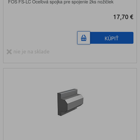
FOS FS-LC Oceľová spojka pre spojenie 2ks nožičiek
17,70 €
KÚPIŤ
nie je na sklade