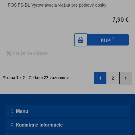
FOS FS-DL Vyrovnávacia vložka pre pódiové dosky
7,90 €
KÚPIŤ
nie je na sklade
Strana
1
z
2
Celkom
22
záznamov
1
2
Menu
Kontaktné informácie
Úvodná stránka
Kontakt