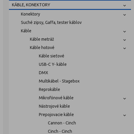
KÁBLE, KONEKTORY
Konektory
Suché zipsy, Gaffa, tester káblov
Káble
Káble metráž
Káble hotové
Káble sieťové
USB-C Y- káble
DMX
Multikábel - Stagebox
Reprokáble
Mikrofónové káble
Nástrojové káble
Prepojovacie káble
Cannon - Cinch
Cinch - Cinch