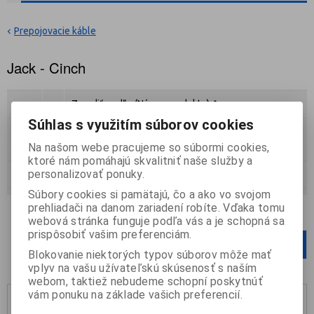
Prepojovacie káble
Jack - Cinch
Zoradiť podľa:
(Názvu produktu)
Súhlas s využitím súborov cookies
Katalóg
Cenník
Na našom webe pracujeme so súbormi cookies,
ktoré nám pomáhajú skvalitniť naše služby a
personalizovať ponuky.
Strana
1
z
1
Celkom
3
záznamov
Súbory cookies si pamätajú, čo a ako vo svojom
prehliadači na danom zariadení robíte. Vďaka tomu
Počet na stránku
12
24
36
webová stránka funguje podľa vás a je schopná sa
prispôsobiť vašim preferenciám.
1
Blokovanie niektorých typov súborov môže mať
vplyv na vašu užívateľskú skúsenosť s naším
webom, taktiež nebudeme schopní poskytnúť
vám ponuku na základe vašich preferencií.